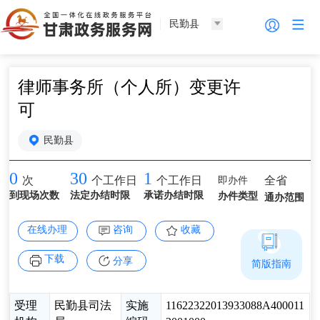
民勤县
律师事务所（个人所）变更许
可
民勤县
0
30
1
即办件
全省
次
个工作日
个工作日
到现场次数
法定办结时限
承诺办结时限
办件类型
通办范围
在线办理
咨询
收藏
下载
分享
简版指南
受理
民勤县司法
实施
11622322013933088A400011