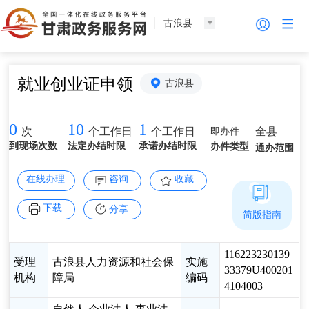
古浪县
就业创业证申领
古浪县
0
10
1
即办件
全县
次
个工作日
个工作日
到现场次数
法定办结时限
承诺办结时限
办件类型
通办范围
在线办理
咨询
收藏
下载
分享
简版指南
116223230139
受理
古浪县人力资源和社会保
实施
33379U400201
机构
障局
编码
4104003