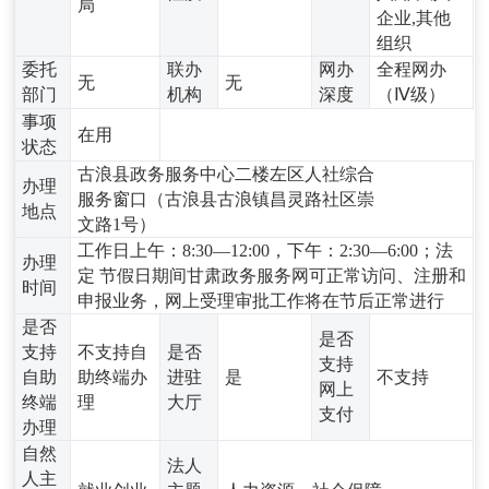
局
企业,其他
组织
委托
联办
网办
全程网办
无
无
部门
机构
深度
（Ⅳ级）
事项
在用
状态
古浪县政务服务中心二楼左区人社综合
办理
服务窗口（古浪县古浪镇昌灵路社区崇
地点
文路1号）
工作日上午：8:30—12:00，下午：2:30—6:00；法
办理
定 节假日期间甘肃政务服务网可正常访问、注册和
时间
申报业务，网上受理审批工作将在节后正常进行
是否
是否
支持
不支持自
是否
支持
自助
助终端办
进驻
是
不支持
网上
终端
理
大厅
支付
办理
自然
法人
人主