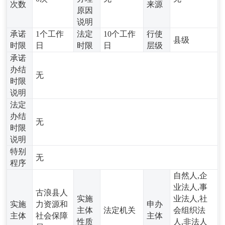
次数
来源
原因
说明
承诺
1个工作
法定
10个工作
行使
县级
时限
日
时限
日
层级
承诺
办结
无
时限
说明
法定
办结
无
时限
说明
特别
无
程序
自然人,企
业法人,事
古浪县人
实施
业法人,社
实施
力资源和
申办
主体
法定机关
会组织法
主体
社会保障
主体
性质
人,非法人