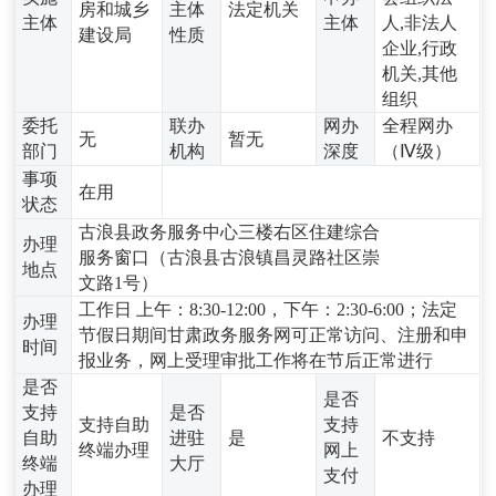
房和城乡
主体
法定机关
主体
主体
人,非法人
建设局
性质
企业,行政
机关,其他
组织
委托
联办
网办
全程网办
无
暂无
部门
机构
深度
（Ⅳ级）
事项
在用
状态
古浪县政务服务中心三楼右区住建综合
办理
服务窗口（古浪县古浪镇昌灵路社区崇
地点
文路1号）
工作日 上午：8:30-12:00，下午：2:30-6:00；法定
办理
节假日期间甘肃政务服务网可正常访问、注册和申
时间
报业务，网上受理审批工作将在节后正常进行
是否
是否
支持
是否
支持自助
支持
自助
进驻
是
不支持
终端办理
网上
终端
大厅
支付
办理