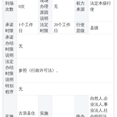
现场
到场
权力
法定本级行
0次
办理
无
次数
来源
使
原因
说明
承诺
1个工作
法定
20个工作
行使
县级
时限
日
时限
日
层级
承诺
办结
无
时限
说明
法定
办结
参照《行政许可法》。
时限
说明
特别
无
程序
自然人,企
业法人,事
业法人,社
古浪县住
实施
实施
申办
会组织法