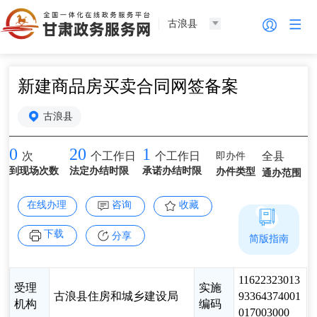
古浪县
新建商品房买卖合同网签备案
古浪县
0
20
1
即办件
全县
次
个工作日
个工作日
到现场次数
法定办结时限
承诺办结时限
办件类型
通办范围
在线办理
咨询
收藏
下载
分享
简版指南
11622323013
受理
实施
古浪县住房和城乡建设局
93364374001
机构
编码
017003000