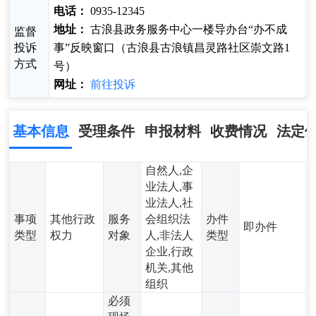
电话：
0935-12345
地址：
古浪县政务服务中心一楼导办台“办不成
监督
投诉
事”反映窗口（古浪县古浪镇昌灵路社区崇文路1
方式
号）
网址：
前往投诉
基本信息
受理条件
申报材料
收费情况
法定
自然人,企
业法人,事
业法人,社
事项
其他行政
服务
会组织法
办件
即办件
类型
权力
对象
人,非法人
类型
企业,行政
机关,其他
组织
必须