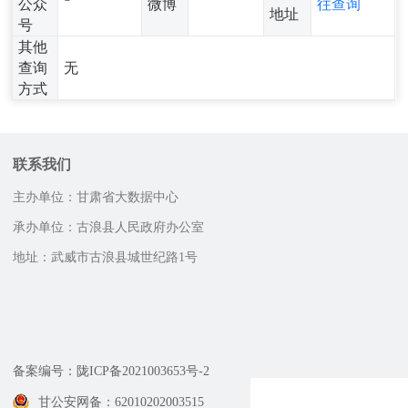
公众
微博
往查询
地址
号
其他
查询
无
方式
联系我们
主办单位：甘肃省大数据中心
承办单位：古浪县人民政府办公室
地址：武威市古浪县城世纪路1号
邮政编码：733100
咨询服务电话
12345
备案编号：陇ICP备2021003653号-2
甘公安网备：62010202003515