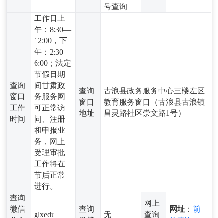
号查询
工作日上
午：8:30—
12:00，下
午：2:30—
6:00；法定
节假日期
查询
间甘肃政
查询
古浪县政务服务中心三楼左区
窗口
务服务网
窗口
教育服务窗口（古浪县古浪镇
工作
可正常访
地址
昌灵路社区崇文路1号）
时间
问、注册
和申报业
务，网上
受理审批
工作将在
节后正常
进行。
查询
网上
微信
查询
网址
：
前
glxedu
无
查询