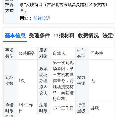
投诉
事”反映窗口（古浪县古浪镇昌灵路社区崇文路1
方式
号）
网址：
前往投诉
基本信息
受理条件
申报材料
收费情况
法定
事项
服务
办件
公共服务
自然人
即办件
类型
对象
类型
第一次到现
必须
场原因：第
现场
三方机构具
到场
权力
1次
办理
体业务，需
无
次数
来源
原因
现场提交材
说明
料，面签进
行审核。
承诺
1个工作
法定
行使
15个工作日
县级
时限
日
时限
层级