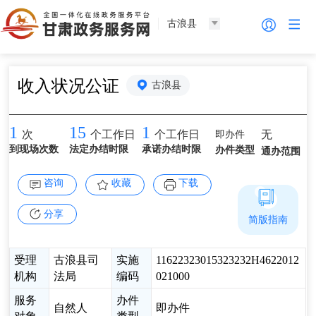
古浪县
收入状况公证
古浪县
1
15
1
即办件
无
次
个工作日
个工作日
到现场次数
法定办结时限
承诺办结时限
办件类型
通办范围
咨询
收藏
下载
分享
简版指南
受理
古浪县司
实施
11622323015323232H4622012
机构
法局
编码
021000
服务
办件
自然人
即办件