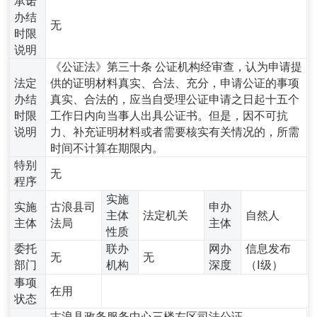
承诺
办结
无
时限
说明
《公证法》第三十条 公证机构经审查，认为申请提
法定
供的证明材料真实、合法、充分，申请公证的事项
办结
真实、合法的，应当自受理公证申请之日起十五个
时限
工作日内向当事人出具公证书。但是，因不可抗
说明
力、补充证明材料或者需要核实有关情况的，所需
时间不计算在期限内。
特别
无
程序
实施
实施
古浪县司
申办
主体
法定机关
自然人
主体
法局
主体
性质
委托
联办
网办
信息发布
无
无
部门
机构
深度
（Ⅰ级）
事项
在用
状态
古浪县政务服务中心三楼左区司法公证