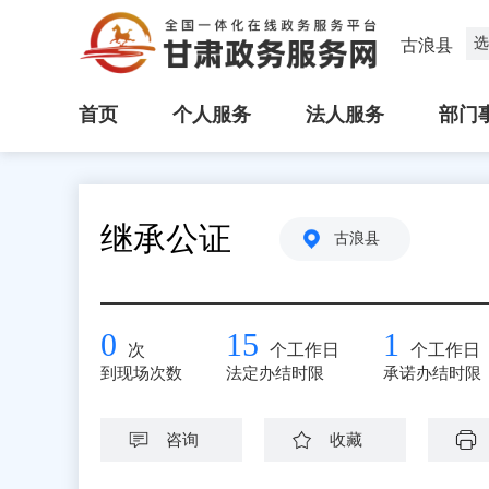
选
古浪县
首页
个人服务
法人服务
部门
继承公证
古浪县
0
15
1
次
个工作日
个工作日
到现场次数
法定办结时限
承诺办结时限
咨询
收藏