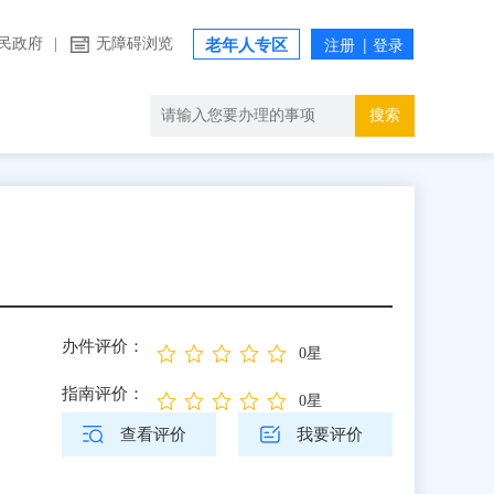
民政府
|
无障碍浏览
老年人专区
搜索
办件评价：
0星
指南评价：
0星
查看评价
我要评价