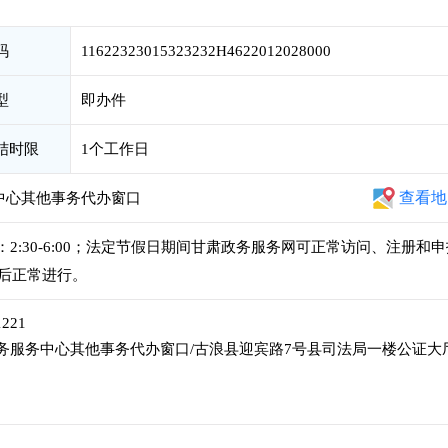
码
11622323015323232H4622012028000
型
即办件
结时限
1个工作日
查看地
中心其他事务代办窗口
，下午：2:30-6:00；法定节假日期间甘肃政务服务网可正常访问、注册和
后正常进行。
1221
政务服务中心其他事务代办窗口/古浪县迎宾路7号县司法局一楼公证大