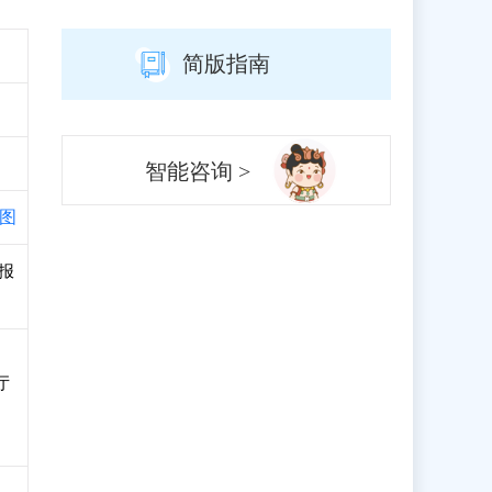
简版指南
智能咨询 >
图
申报
厅