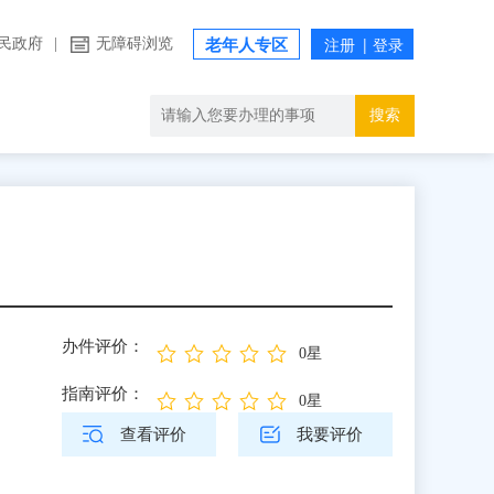
民政府
|
无障碍浏览
老年人专区
搜索
办件评价：
0星
指南评价：
0星
查看评价
我要评价