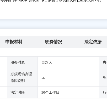
导办台“办不成事”反映窗口(古浪县古浪镇昌灵路社区崇文路1号)
申报材料
收费情况
法定依据
服务对象
自然人
办
必须现场办理
无
权
原因说明
法定时限
50个工作日
行