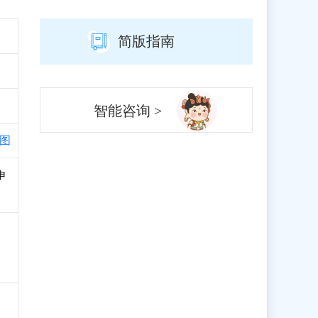
简版指南
智能咨询 >
图
申