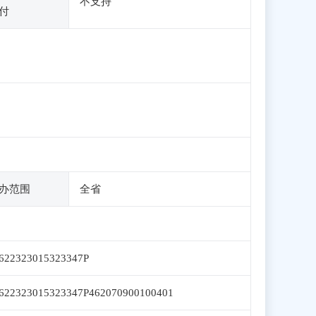
不支持
付
办范围
全省
622323015323347P
622323015323347P462070900100401