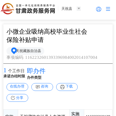
天祝县
小微企业吸纳高校毕业生社会
保险补贴申请
天祝藏族自治县
1162232601393396984002014107004
事项编码
:
1
即办件
个工作日
承诺办结时限
办件类型
在线办理
咨询
下载
分享
实施