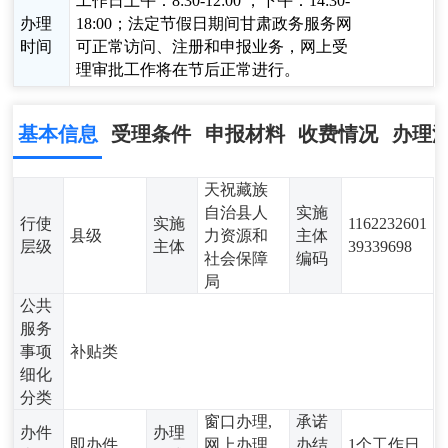
工作日上午：8:30-12:00 ，下午：14:30-
办理
18:00；法定节假日期间甘肃政务服务网
时间
可正常访问、注册和申报业务，网上受
理审批工作将在节后正常进行。
基本信息
受理条件
申报材料
收费情况
办理
天祝藏族
自治县人
实施
行使
实施
1162232601
县级
力资源和
主体
层级
主体
39339698
社会保障
编码
局
公共
服务
事项
补贴类
细化
分类
窗口办理,
承诺
办件
办理
即办件
网上办理,
办结
1个工作日