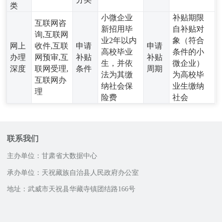
类
小微企业
补贴期限
互联网咨
新招用毕
自补贴对
询,互联网
业2年以内
象（符合
网上
收件,互联
申请
申请
高校毕业
条件的小
办理
网预审,互
补贴
补贴
生，并依
微企业）
深度
联网受理,
条件
周期
法为其缴
为高校毕
互联网办
纳社会保
业生缴纳
理
险费
社会
联系我们
主办单位：甘肃省大数据中心
承办单位：天祝藏族自治县人民政府办公室
地址：武威市天祝县华藏寺镇团结路166号
邮政编码：733299
咨询服务电话