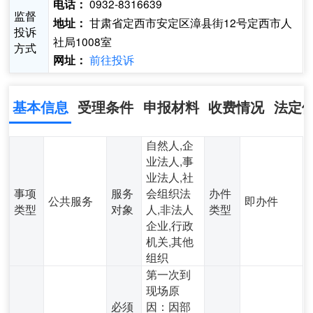
0932-8316639
电话：
监督
甘肃省定西市安定区漳县街12号定西市人
地址：
投诉
社局1008室
方式
前往投诉
网址：
基本信息
受理条件
申报材料
收费情况
法定
自然人,企
业法人,事
业法人,社
事项
服务
会组织法
办件
公共服务
即办件
类型
对象
人,非法人
类型
企业,行政
机关,其他
组织
第一次到
现场原
必须
因：因部