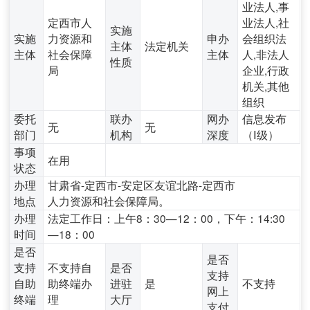
业法人,事
定西市人
业法人,社
实施
实施
力资源和
申办
会组织法
主体
法定机关
主体
社会保障
主体
人,非法人
性质
局
企业,行政
机关,其他
组织
委托
联办
网办
信息发布
无
无
部门
机构
深度
（Ⅰ级）
事项
在用
状态
办理
甘肃省-定西市-安定区友谊北路-定西市
地点
人力资源和社会保障局。
办理
法定工作日：上午8：30—12：00，下午：14:30
时间
—18：00
是否
是否
支持
不支持自
是否
支持
自助
助终端办
进驻
是
不支持
网上
终端
理
大厅
支付