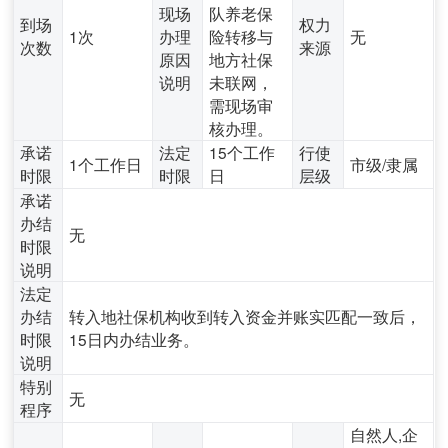
现场
队养老保
到场
权力
1次
办理
险转移与
无
次数
来源
原因
地方社保
说明
未联网，
需现场审
核办理。
承诺
法定
15个工作
行使
1个工作日
市级/隶属
时限
时限
日
层级
承诺
办结
无
时限
说明
法定
办结
转入地社保机构收到转入资金并账实匹配一致后，
时限
15日内办结业务。
说明
特别
无
程序
自然人,企