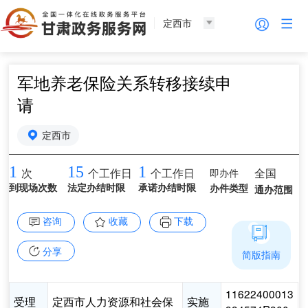
定西市
军地养老保险关系转移接续申
请
定西市
1
15
1
即办件
全国
次
个工作日
个工作日
到现场次数
法定办结时限
承诺办结时限
办件类型
通办范围
咨询
收藏
下载
分享
简版指南
11622400013
受理
定西市人力资源和社会保
实施