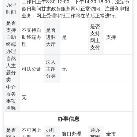
工作日上午8:30-12:00，下午14:30-18:00，法定节
办理
假日期间甘肃政务服务网可正常访问、注册和申报
时间
业务，网上受理审批工作将在节后正常进行。
是否
是否
支持
不支持自
是否
支持
自助
助终端办
进驻
是
支持
网上
终端
理
大厅
支付
办理
自然
法人
人主
司法公证
主题
无
题分
分类
类
中介
服务
无
事项
名称
办事信息
是否
不可网上
办理
通办
窗口办理
全市
网办
办理
形式
范围