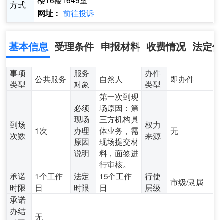
楼16楼1649室
方式
前往投诉
网址：
基本信息
受理条件
申报材料
收费情况
法定
事项
服务
办件
公共服务
自然人
即办件
类型
对象
类型
第一次到现
必须
场原因：第
现场
三方机构具
到场
权力
1次
办理
体业务，需
无
次数
来源
原因
现场提交材
说明
料，面签进
行审核。
承诺
1个工作
法定
15个工作
行使
市级/隶属
时限
日
时限
日
层级
承诺
办结
无