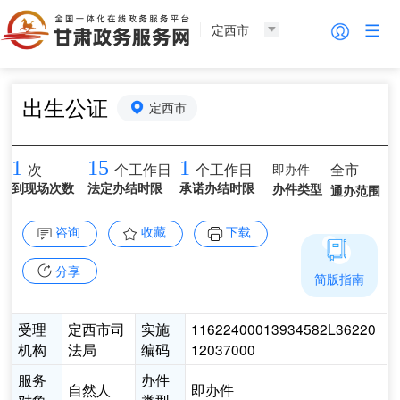
定西市
出生公证
定西市
1
15
1
即办件
全市
次
个工作日
个工作日
到现场次数
法定办结时限
承诺办结时限
办件类型
通办范围
咨询
收藏
下载
分享
简版指南
受理
定西市司
实施
11622400013934582L36220
机构
法局
编码
12037000
服务
办件
自然人
即办件