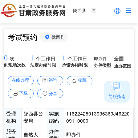
陇西县
考试预约
陇西县
0
1
1
即办件
全国
次
个工作日
个工作日
到现场次数
法定办结时限
承诺办结时限
办件类型
通办范围
在线办理
咨询
收藏
下载
分享
简版指南
受理
陇西县公
实施
11622425013936369J46220
机构
安局
编码
09110000
服务
办件
自然人
即办件