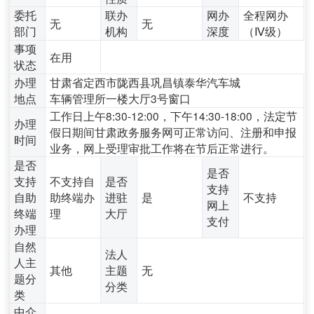
委托
联办
网办
全程网办
无
无
部门
机构
深度
（Ⅳ级）
事项
在用
状态
办理
甘肃省定西市陇西县巩昌镇泰华汽车城
地点
车辆管理所一楼大厅3号窗口
工作日上午8:30-12:00，下午14:30-18:00，法定节
办理
假日期间甘肃政务服务网可正常访问、注册和申报
时间
业务，网上受理审批工作将在节后正常进行。
是否
是否
支持
不支持自
是否
支持
自助
助终端办
进驻
是
不支持
网上
终端
理
大厅
支付
办理
自然
法人
人主
其他
主题
无
题分
分类
类
中介