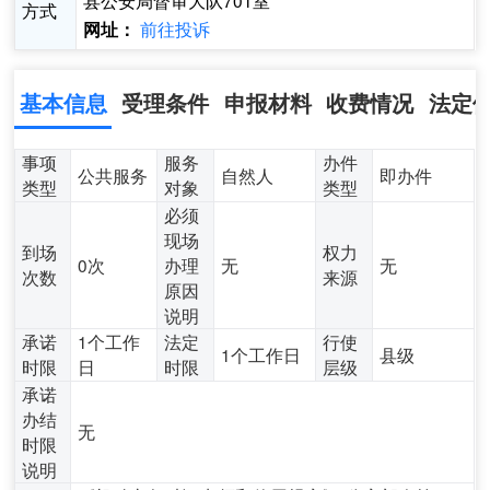
县公安局督审大队701室
方式
前往投诉
网址：
基本信息
受理条件
申报材料
收费情况
法定
事项
服务
办件
公共服务
自然人
即办件
类型
对象
类型
必须
现场
到场
权力
0次
办理
无
无
次数
来源
原因
说明
承诺
1个工作
法定
行使
1个工作日
县级
时限
日
时限
层级
承诺
办结
无
时限
说明