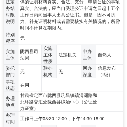
法定
供的证明材料真实、合法、充分，申请公证的事项
办结
真实、合法的，应当自受理公证申请之日起十五个
时限
工作日内向当事人出具公证书。但是，因不可抗
说明
力、补充证明材料或者需要核实有关情况的，所需
时间不计算在期限内。
特别
无
程序
实施
实施
陇西县司
申办
主体
法定机关
自然人
主体
法局
主体
性质
委托
联办
网办
信息发布
无
无
部门
机构
深度
（Ⅰ级）
事项
在用
状态
甘肃省定西市陇西县巩昌镇镇渭洲路和
办理
北环路交汇处陇西县综治中心（公证处
地点
办证室）
办理
工作日上午08:30-12:00，下午14:30-18:00
时间