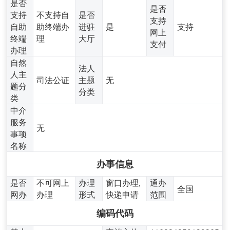
是否
是否
支持
不支持自
是否
支持
自助
助终端办
进驻
是
支持
网上
终端
理
大厅
支付
办理
自然
法人
人主
司法公证
主题
无
题分
分类
类
中介
服务
无
事项
名称
办事信息
是否
不可网上
办理
窗口办理,
通办
全国
网办
办理
形式
快递申请
范围
编码代码