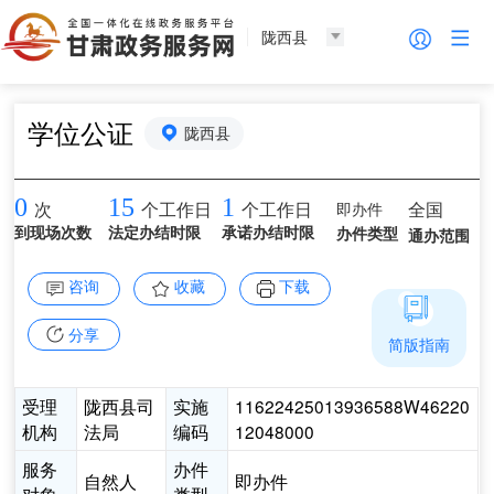
陇西县
学位公证
陇西县
0
15
1
即办件
全国
次
个工作日
个工作日
到现场次数
法定办结时限
承诺办结时限
办件类型
通办范围
咨询
收藏
下载
分享
简版指南
受理
陇西县司
实施
11622425013936588W46220
机构
法局
编码
12048000
服务
办件
自然人
即办件