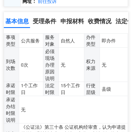
前往投诉
网址：
基本信息
受理条件
申报材料
收费情况
法定
事项
服务
办件
公共服务
自然人
即办件
类型
对象
类型
必须
现场
到场
权力
0次
办理
无
无
次数
来源
原因
说明
承诺
1个工作
法定
15个工作
行使
县级
时限
日
时限
日
层级
承诺
办结
无
时限
说明
《公证法》第三十条 公证机构经审查，认为申请提