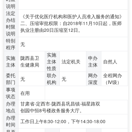
说明
法定
《关于优化医疗机构和医护人员准入服务的通知》
办结
二、压缩审批权限：自2018年11月10日起，医师
时限
执业注册由20日压缩至12日。
说明
特别
无
程序
实施
实施
陇西县卫
申办
主体
法定机关
自然人
主体
生健康局
主体
性质
委托
联办
网办
全程网办
无
无
部门
机构
深度
（Ⅳ级）
事项
在用
状态
办理
甘肃省-定西市-陇西县巩昌镇-福星路双
地点
创园中恒8号楼政务服务大厅。
办理
工作日上午8:30-12:00，下午14:30-18:00
时间
是否