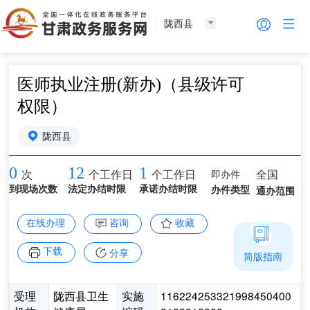
陇西县
医师执业注册(新办)（县级许可
权限）
陇西县
0
12
1
即办件
全国
次
个工作日
个工作日
到现场次数
法定办结时限
承诺办结时限
办件类型
通办范围
在线办理
咨询
收藏
下载
分享
简版指南
受理
陇西县卫生
实施
116224253321998450400