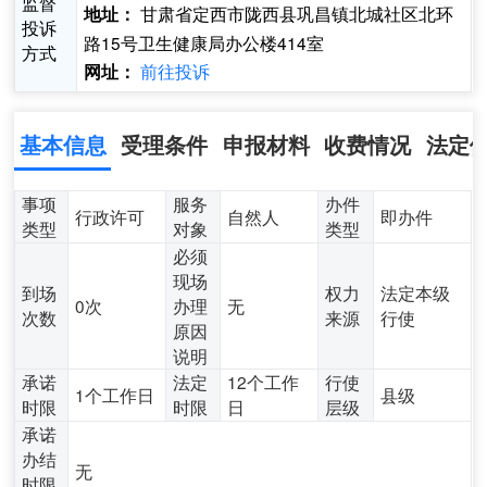
监督
甘肃省定西市陇西县巩昌镇北城社区北环
地址：
投诉
路15号卫生健康局办公楼414室
方式
前往投诉
网址：
基本信息
受理条件
申报材料
收费情况
法定
事项
服务
办件
行政许可
自然人
即办件
类型
对象
类型
必须
现场
到场
权力
法定本级
0次
办理
无
次数
来源
行使
原因
说明
承诺
法定
12个工作
行使
1个工作日
县级
时限
时限
日
层级
承诺
办结
无
时限