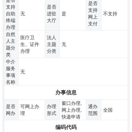
是否
支持
是否
支持
自助
无
进驻
是
不支持
网上
终端
大厅
支付
办理
自然
医疗卫
法人
人主
生、证件
主题
无
题分
办理
分类
类
中介
服务
无
事项
名称
办事信息
窗口办理,
是否
可网上办
办理
通办
网上办理,
全国
网办
理
形式
范围
快递申请
编码代码