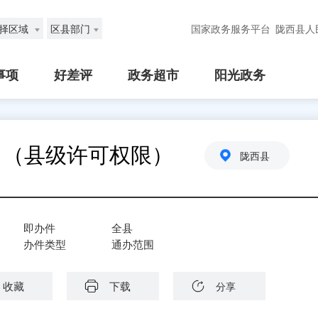
择区域
区县部门
国家政务服务平台
陇西县人
事项
好差评
政务超市
阳光政务
）（县级许可权限）
陇西县
即办件
全县
办件类型
通办范围
收藏
下载
分享