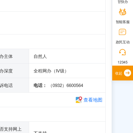
甘快办
智能客服
政民互动
办主体
自然人
12345
办深度
全程网办（Ⅳ级）
收起
诉电话
电话：
（0932）6600564
查看地图
否支持网上
不支持