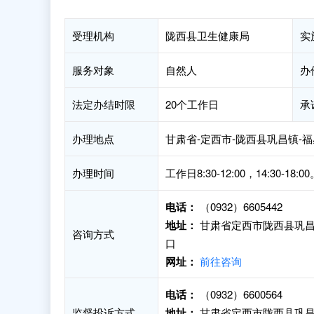
受理机构
陇西县卫生健康局
实
服务对象
自然人
办
法定办结时限
20个工作日
承
办理地点
甘肃省-定西市-陇西县巩昌镇-
办理时间
工作日8:30-12:00，14:30-18:0
电话：
（0932）6605442
地址：
甘肃省定西市陇西县巩昌
咨询方式
口
网址：
前往咨询
电话：
（0932）6600564
监督投诉方式
地址：
甘肃省定西市陇西县巩昌