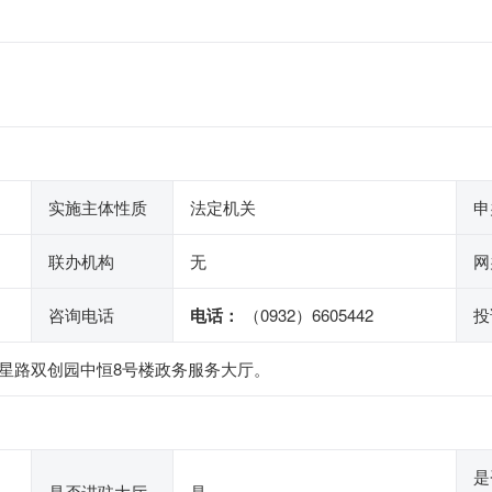
实施主体性质
法定机关
申
联办机构
无
网
咨询电话
电话：
（0932）6605442
投
福星路双创园中恒8号楼政务服务大厅。
0。
是
是否进驻大厅
是