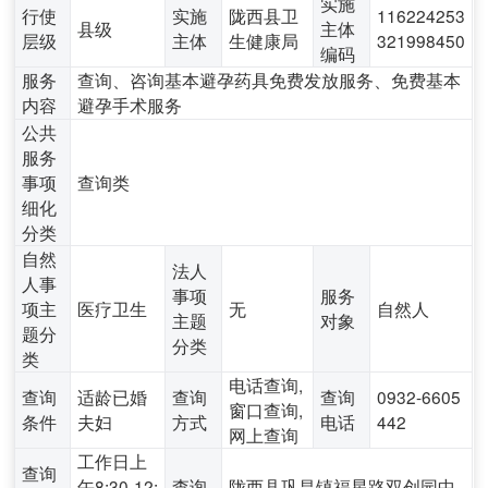
实施
行使
实施
陇西县卫
116224253
县级
主体
层级
主体
生健康局
321998450
编码
服务
查询、咨询基本避孕药具免费发放服务、免费基本
内容
避孕手术服务
公共
服务
事项
查询类
细化
分类
自然
法人
人事
事项
服务
项主
医疗卫生
无
自然人
主题
对象
题分
分类
类
电话查询,
查询
适龄已婚
查询
查询
0932-6605
窗口查询,
条件
夫妇
方式
电话
442
网上查询
工作日上
查询
午8:30-12:
查询
陇西县巩昌镇福星路双创园中