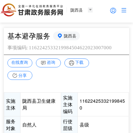
陇西县
基本避孕服务
陇西县
:
1162242533219984504622023007000
事项编码
在线查询
咨询
下载
分享
实施
实施
陇西县卫生健康
11622425332199845
主体
主体
局
0
编码
服务
行使
自然人
县级
对象
层级