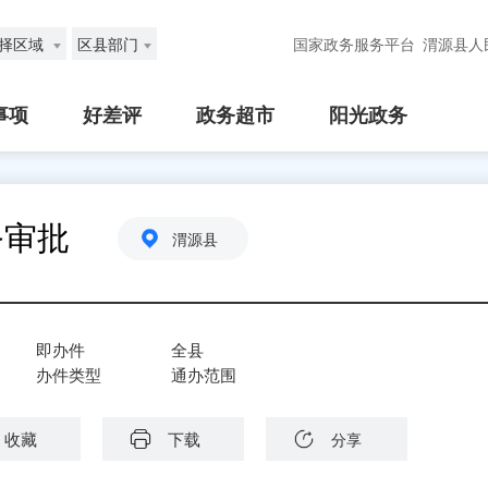
择区域
区县部门
国家政务服务平台
渭源县人
事项
好差评
政务超市
阳光政务
务审批
渭源县
即办件
全县
办件类型
通办范围
收藏
下载
分享