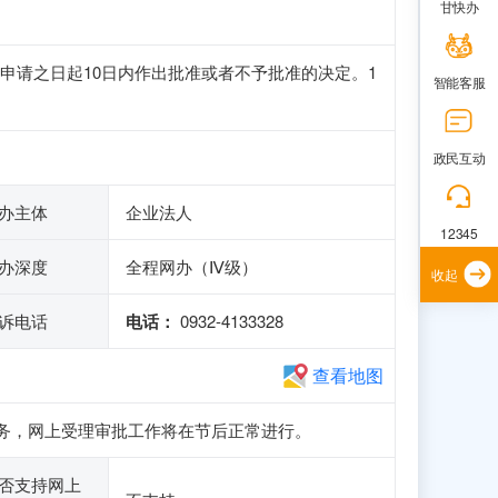
甘快办
申请之日起10日内作出批准或者不予批准的决定。1
智能客服
。
政民互动
办主体
企业法人
12345
办深度
全程网办（Ⅳ级）
收起
诉电话
电话：
0932-4133328
查看地图
申报业务，网上受理审批工作将在节后正常进行。
否支持网上