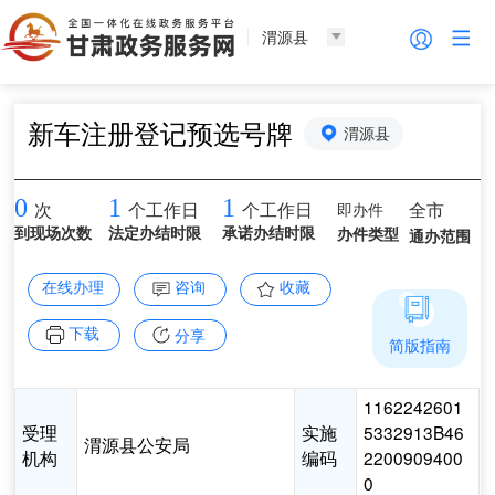
渭源县
新车注册登记预选号牌
渭源县
0
1
1
即办件
全市
次
个工作日
个工作日
到现场次数
法定办结时限
承诺办结时限
办件类型
通办范围
在线办理
咨询
收藏
下载
分享
简版指南
1162242601
受理
实施
5332913B46
渭源县公安局
机构
编码
2200909400
0