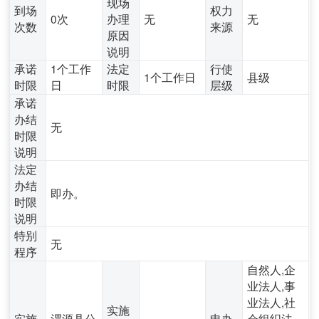
现场
到场
权力
0次
办理
无
无
次数
来源
原因
说明
承诺
1个工作
法定
行使
1个工作日
县级
时限
日
时限
层级
承诺
办结
无
时限
说明
法定
办结
即办。
时限
说明
特别
无
程序
自然人,企
业法人,事
业法人,社
实施
实施
渭源县公
申办
会组织法