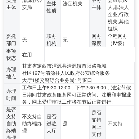
主体
法定机关
主体
安局
主体
人,非法人
性质
企业,行政
机关,其他
组织
委托
联办
网办
全程网办
无
无
部门
机构
深度
（Ⅳ级）
事项
在用
状态
甘肃省定西市渭源县清源镇首阳路新城
办理
社区197号渭源县人民政府公安综合服务
地点
大厅1楼交警综合业务岗1号窗口
工作日上午8:30-12:00，下午2:30-6:00，法定节假
办理
日期间甘肃政务服务网可正常访问、注册和申报业
时间
务，网上受理审批工作将在节后正常进行。
是否
是否
支持
不支持自
是否
支持
自助
助终端办
进驻
是
不支持
网上
终端
理
大厅
支付
办理