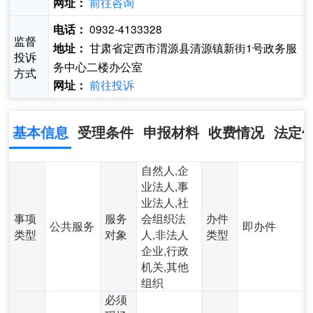
前往咨询
网址：
0932-4133328
电话：
监督
甘肃省定西市渭源县清源镇新街1号政务服
地址：
投诉
务中心二楼办公室
方式
前往投诉
网址：
基本信息
受理条件
申报材料
收费情况
法定
自然人,企
业法人,事
业法人,社
事项
服务
会组织法
办件
公共服务
即办件
类型
对象
人,非法人
类型
企业,行政
机关,其他
组织
必须