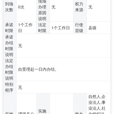
现场
到场
权力
0次
办理
无
无
次数
来源
原因
说明
承诺
1个工作
法定
行使
1个工作日
县级
时限
日
时限
层级
承诺
办结
无
时限
说明
法定
办结
自受理起一日内办结。
时限
说明
特别
无
程序
自然人,企
业法人,事
业法人,社
实施
实施
渭源县公
申办
会组织法