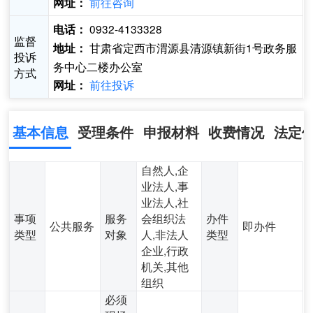
前往咨询
网址：
0932-4133328
电话：
监督
甘肃省定西市渭源县清源镇新街1号政务服
地址：
投诉
务中心二楼办公室
方式
前往投诉
网址：
基本信息
受理条件
申报材料
收费情况
法定
自然人,企
业法人,事
业法人,社
事项
服务
会组织法
办件
公共服务
即办件
类型
对象
人,非法人
类型
企业,行政
机关,其他
组织
必须