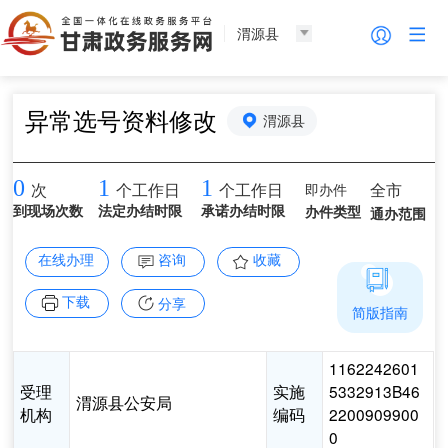
渭源县
异常选号资料修改
渭源县
0
1
1
即办件
全市
次
个工作日
个工作日
到现场次数
法定办结时限
承诺办结时限
办件类型
通办范围
在线办理
咨询
收藏
下载
分享
简版指南
1162242601
受理
实施
5332913B46
渭源县公安局
机构
编码
2200909900
0