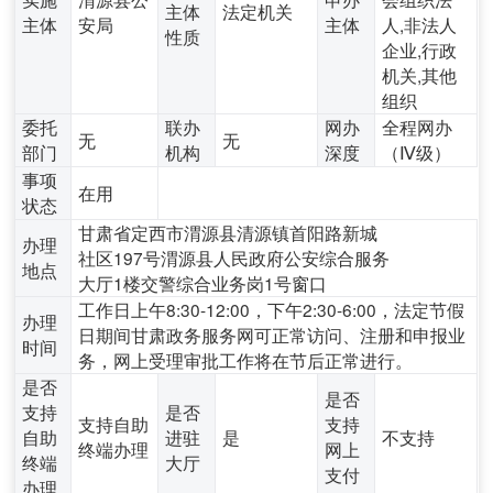
主体
法定机关
主体
安局
主体
人,非法人
性质
企业,行政
机关,其他
组织
委托
联办
网办
全程网办
无
无
部门
机构
深度
（Ⅳ级）
事项
在用
状态
甘肃省定西市渭源县清源镇首阳路新城
办理
社区197号渭源县人民政府公安综合服务
地点
大厅1楼交警综合业务岗1号窗口
工作日上午8:30-12:00，下午2:30-6:00，法定节假
办理
日期间甘肃政务服务网可正常访问、注册和申报业
时间
务，网上受理审批工作将在节后正常进行。
是否
是否
支持
是否
支持自助
支持
自助
进驻
是
不支持
终端办理
网上
终端
大厅
支付
办理