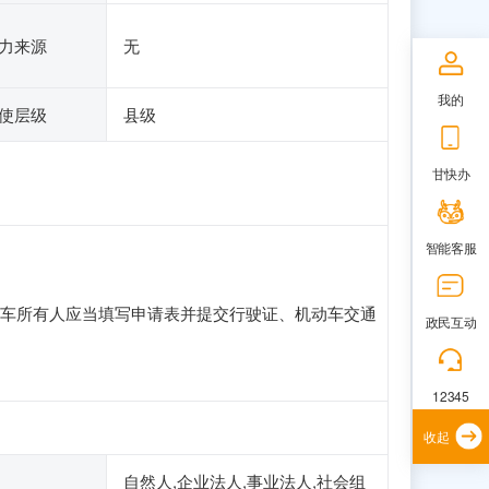
力来源
无
我的
使层级
县级
甘快办
智能客服
车所有人应当填写申请表并提交行驶证、机动车交通
政民互动
12345
收起
自然人,企业法人,事业法人,社会组