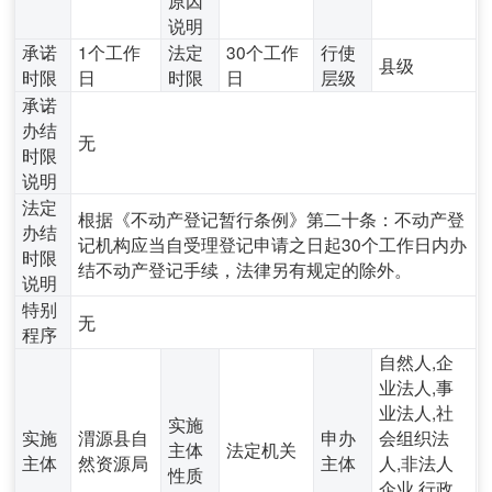
说明
承诺
1个工作
法定
30个工作
行使
县级
时限
日
时限
日
层级
承诺
办结
无
时限
说明
法定
根据《不动产登记暂行条例》第二十条：不动产登
办结
记机构应当自受理登记申请之日起30个工作日内办
时限
结不动产登记手续，法律另有规定的除外。
说明
特别
无
程序
自然人,企
业法人,事
业法人,社
实施
实施
渭源县自
申办
会组织法
主体
法定机关
主体
然资源局
主体
人,非法人
性质
企业,行政