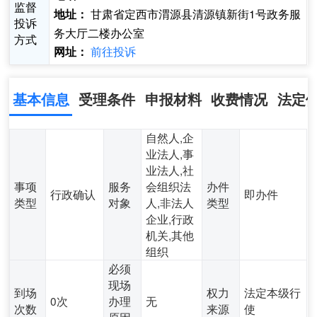
监督
甘肃省定西市渭源县清源镇新街1号政务服
地址：
投诉
务大厅二楼办公室
方式
前往投诉
网址：
基本信息
受理条件
申报材料
收费情况
法定
自然人,企
业法人,事
业法人,社
事项
服务
会组织法
办件
行政确认
即办件
类型
对象
人,非法人
类型
企业,行政
机关,其他
组织
必须
现场
到场
权力
法定本级行
0次
办理
无
次数
来源
使
原因