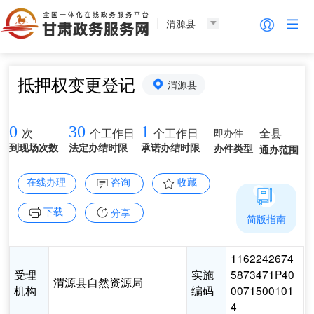
渭源县
抵押权变更登记
渭源县
0
30
1
即办件
全县
次
个工作日
个工作日
到现场次数
法定办结时限
承诺办结时限
办件类型
通办范围
在线办理
咨询
收藏
下载
分享
简版指南
1162242674
受理
实施
5873471P40
渭源县自然资源局
机构
编码
0071500101
4