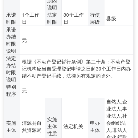
说明
承诺
1个工作
法定
30个工作
行使
县级
时限
日
时限
日
层级
承诺
办结
无
时限
说明
法定
根据《不动产登记暂行条例》第二十条：不动产登
办结
记机构应当自受理登记申请之日起30个工作日内办
时限
结不动产登记手续，法律另有规定的除外。
说明
特别
无
程序
自然人,企
业法人,事
业法人,社
实施
实施
渭源县自
申办
会组织法
主体
法定机关
主体
然资源局
主体
人,非法人
性质
企业,行政