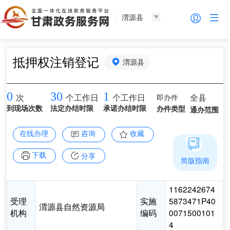
渭源县
抵押权注销登记
渭源县
0
30
1
即办件
全县
次
个工作日
个工作日
到现场次数
法定办结时限
承诺办结时限
办件类型
通办范围
在线办理
咨询
收藏
下载
分享
简版指南
1162242674
受理
实施
5873471P40
渭源县自然资源局
机构
编码
0071500101
4