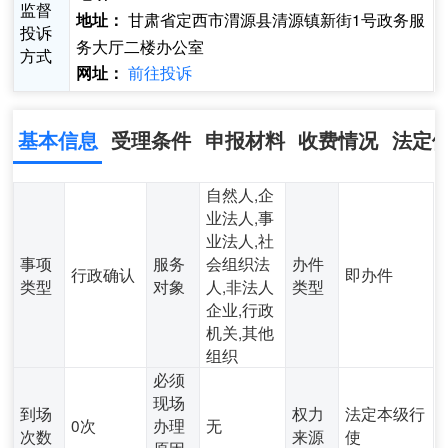
监督
甘肃省定西市渭源县清源镇新街1号政务服
地址：
投诉
务大厅二楼办公室
方式
前往投诉
网址：
基本信息
受理条件
申报材料
收费情况
法定
自然人,企
业法人,事
业法人,社
事项
服务
会组织法
办件
行政确认
即办件
类型
对象
人,非法人
类型
企业,行政
机关,其他
组织
必须
现场
到场
权力
法定本级行
0次
办理
无
次数
来源
使
原因