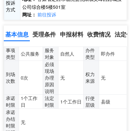
投诉
公司综合楼5楼501室
方式
前往投诉
网址：
基本信息
受理条件
申报材料
收费情况
法定
事项
服务
办件
公共服务
自然人
即办件
类型
对象
类型
必须
现场
到场
权力
0次
办理
无
无
次数
来源
原因
说明
承诺
1个工作
法定
行使
1个工作日
县级
时限
日
时限
层级
承诺
办结
无
时限