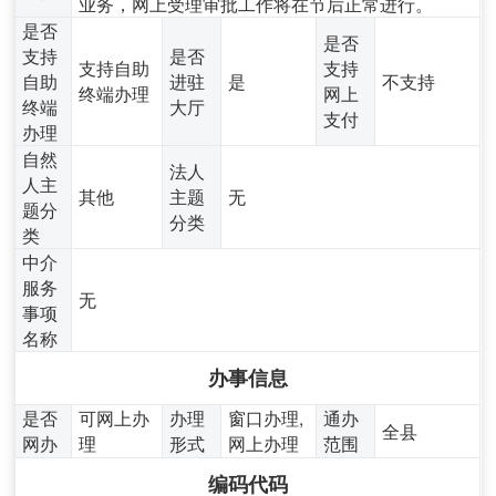
业务，网上受理审批工作将在节后正常进行。
是否
是否
支持
是否
支持自助
支持
自助
进驻
是
不支持
终端办理
网上
终端
大厅
支付
办理
自然
法人
人主
其他
主题
无
题分
分类
类
中介
服务
无
事项
名称
办事信息
是否
可网上办
办理
窗口办理,
通办
全县
网办
理
形式
网上办理
范围
编码代码