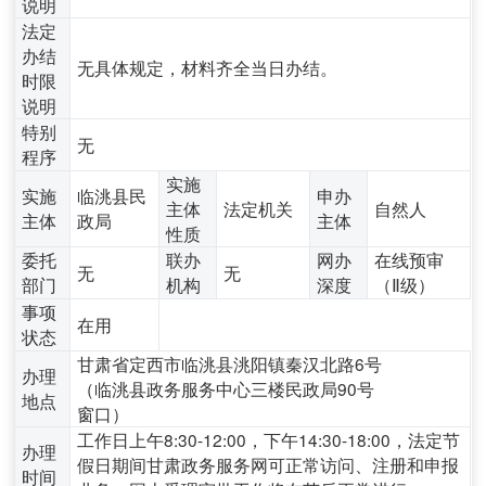
说明
法定
办结
无具体规定，材料齐全当日办结。
时限
说明
特别
无
程序
实施
实施
临洮县民
申办
主体
法定机关
自然人
主体
政局
主体
性质
委托
联办
网办
在线预审
无
无
部门
机构
深度
（Ⅱ级）
事项
在用
状态
甘肃省定西市临洮县洮阳镇秦汉北路6号
办理
（临洮县政务服务中心三楼民政局90号
地点
窗口）
工作日上午8:30-12:00，下午14:30-18:00，法定节
办理
假日期间甘肃政务服务网可正常访问、注册和申报
时间