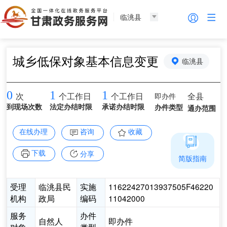
临洮县
城乡低保对象基本信息变更
临洮县
0
1
1
即办件
全县
次
个工作日
个工作日
到现场次数
法定办结时限
承诺办结时限
办件类型
通办范围
在线办理
咨询
收藏
下载
分享
简版指南
受理
临洮县民
实施
11622427013937505F46220
机构
政局
编码
11042000
服务
办件
自然人
即办件