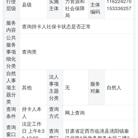
行使
实施
力资源和
116224270
县级
主体
层级
主体
社会保障
153336257
编码
局
服务
查询持卡人社保卡状态是否正常
内容
公共
服务
事项
查询类
细化
分类
自然
法人
人事
事项
服务
项主
其他
无
自然人
主题
对象
题分
分类
类
查询
持卡人本
查询
网上查询
条件
人
方式
法定工作
查询
日 上午8:3
查询
甘肃省定西市临洮县洮阳镇秦
窗口
0-12:00、
窗口
汉北路6号政务服务大厅二楼3