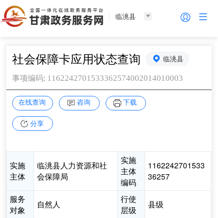
临洮县
社会保障卡应用状态查询
临洮县
:
1162242701533362574002014010003
事项编码
在线查询
咨询
下载
分享
实施
实施
临洮县人力资源和社
1162242701533
主体
主体
会保障局
36257
编码
服务
行使
自然人
县级
对象
层级