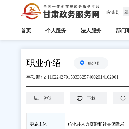
临洮县
选
首页
个人服务
法人服务
部门
职业介绍
临洮县
:
事项编码
1162242701533362574002014102001
咨询
下载
实施主体
临洮县人力资源和社会保障局