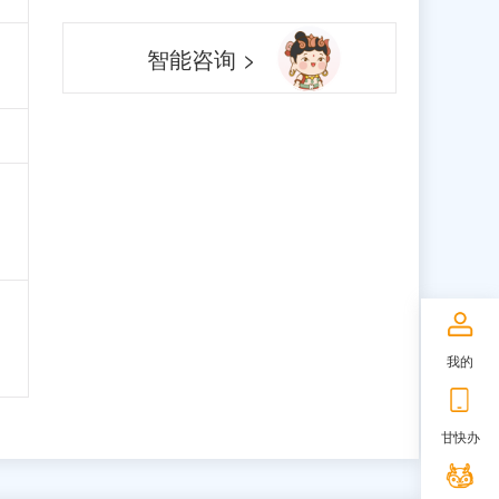
智能咨询 >
我的
甘快办