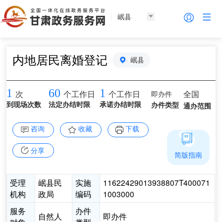
岷县
内地居民离婚登记
岷县
1
60
1
即办件
全国
次
个工作日
个工作日
到现场次数
法定办结时限
承诺办结时限
办件类型
通办范围
咨询
收藏
下载
分享
简版指南
受理
岷县民
实施
11622429013938807T400071
机构
政局
编码
1003000
服务
办件
自然人
即办件