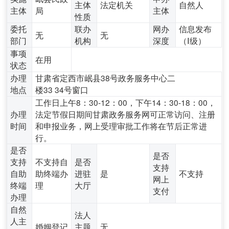
主体
法定机关
自然人
主体
局
主体
性质
委托
联办
网办
信息发布
无
无
部门
机构
深度
（Ⅰ级）
事项
在用
状态
办理
甘肃省定西市岷县38号政务服务中心二
地点
楼33 34号窗口
工作日上午8：30-12：00，下午14：30-18：00，
办理
法定节假日期间甘肃政务服务网可正常访问、注册
时间
和申报业务，网上受理审批工作将在节后正常进
行。
是否
是否
支持
不支持自
是否
支持
自助
助终端办
进驻
是
不支持
网上
终端
理
大厅
支付
办理
自然
法人
人主
婚姻登记
主题
无