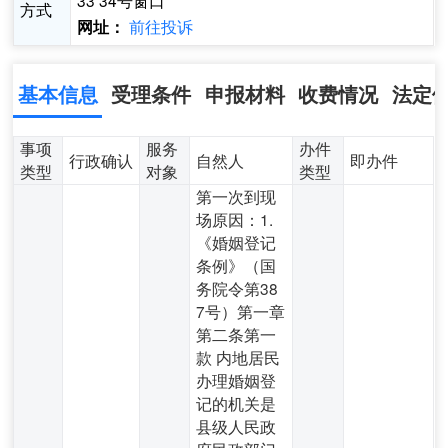
33 34号窗口
方式
前往投诉
网址：
基本信息
受理条件
申报材料
收费情况
法定
事项
服务
办件
行政确认
自然人
即办件
类型
对象
类型
第一次到现
场原因：1.
《婚姻登记
条例》（国
务院令第38
7号）第一章
第二条第一
款 内地居民
办理婚姻登
记的机关是
县级人民政