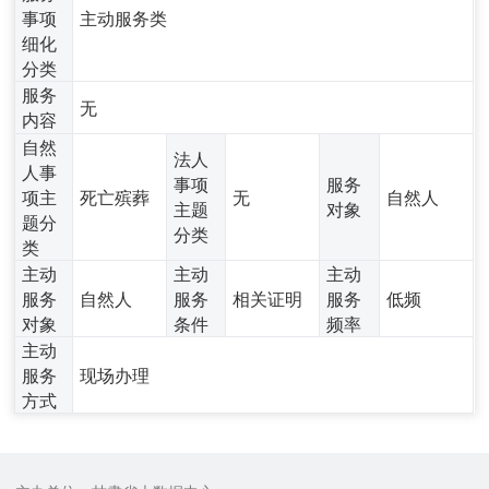
事项
主动服务类
细化
分类
服务
无
内容
自然
法人
人事
事项
服务
项主
死亡殡葬
无
自然人
主题
对象
题分
分类
类
主动
主动
主动
服务
自然人
服务
相关证明
服务
低频
对象
条件
频率
主动
服务
现场办理
方式