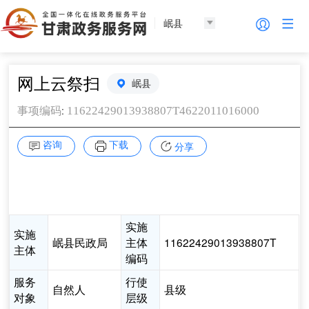
岷县
网上云祭扫
岷县
:
11622429013938807T4622011016000
事项编码
咨询
下载
分享
实施
实施
岷县民政局
主体
11622429013938807T
主体
编码
服务
行使
自然人
县级
对象
层级