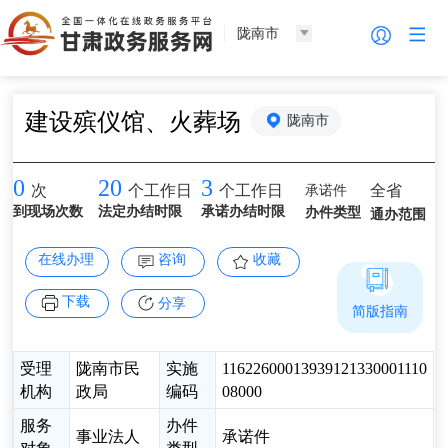
陇南市
建设殡仪馆、火葬场
陇南市
0
20
3
承诺件
全省
次
个工作日
个工作日
到现场次数
法定办结时限
承诺办结时限
办件类型
通办范围
在线办理
咨询
收藏
下载
分享
简版指南
受理
陇南市民
实施
11622600013939121330001110
机构
政局
编码
08000
服务
办件
事业法人
承诺件