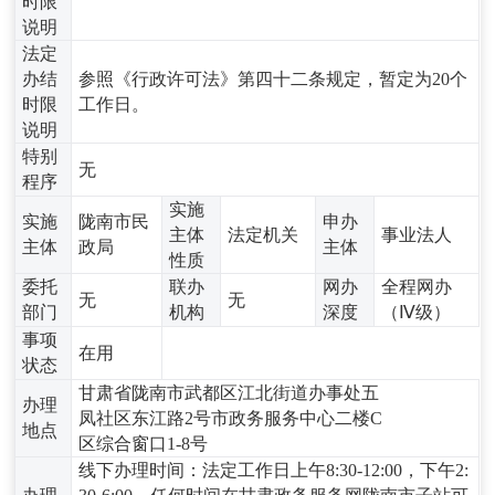
时限
说明
法定
办结
参照《行政许可法》第四十二条规定，暂定为20个
时限
工作日。
说明
特别
无
程序
实施
实施
陇南市民
申办
主体
法定机关
事业法人
主体
政局
主体
性质
委托
联办
网办
全程网办
无
无
部门
机构
深度
（Ⅳ级）
事项
在用
状态
甘肃省陇南市武都区江北街道办事处五
办理
凤社区东江路2号市政务服务中心二楼C
地点
区综合窗口1-8号
线下办理时间：法定工作日上午8:30-12:00，下午2: