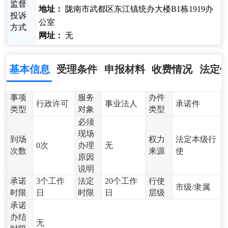
监督
地址：
陇南市武都区东江镇统办大楼B1栋1919办
投诉
公室
方式
网址：
无
基本信息
受理条件
申报材料
收费情况
法定
事项
服务
办件
行政许可
事业法人
承诺件
类型
对象
类型
必须
现场
到场
权力
法定本级行
0次
办理
无
次数
来源
使
原因
说明
承诺
3个工作
法定
20个工作
行使
市级/隶属
时限
日
时限
日
层级
承诺
办结
无