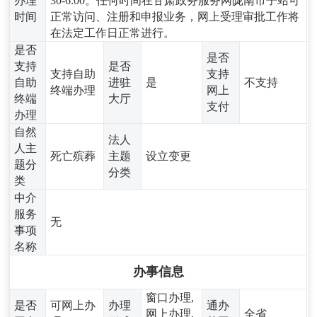
办理
30-6:00。任何时间在甘肃政务服务网陇南市子站可
时间
正常访问、注册和申报业务，网上受理审批工作将
在法定工作日正常进行。
是否
是否
支持
是否
支持自助
支持
自助
进驻
是
不支持
终端办理
网上
终端
大厅
支付
办理
自然
法人
人主
死亡殡葬
主题
设立变更
题分
分类
类
中介
服务
无
事项
名称
办事信息
窗口办理,
是否
可网上办
办理
通办
网上办理,
全省