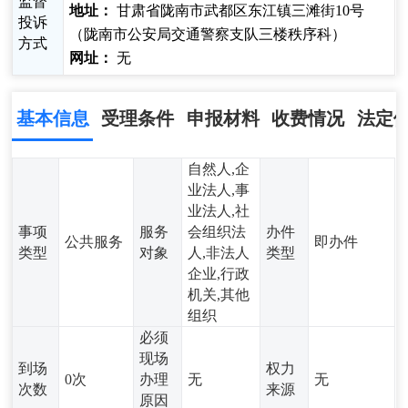
监督
地址：
甘肃省陇南市武都区东江镇三滩街10号
投诉
（陇南市公安局交通警察支队三楼秩序科）
方式
网址：
无
基本信息
受理条件
申报材料
收费情况
法定
自然人,企
业法人,事
业法人,社
事项
服务
会组织法
办件
公共服务
即办件
类型
对象
人,非法人
类型
企业,行政
机关,其他
组织
必须
现场
到场
权力
0次
办理
无
无
次数
来源
原因