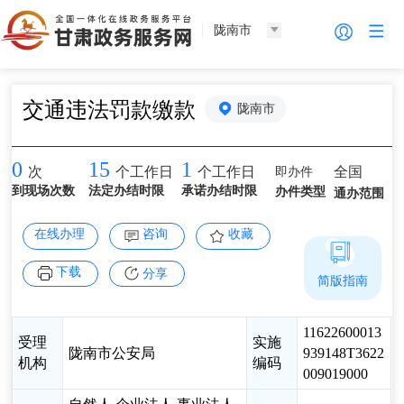
陇南市
交通违法罚款缴款
陇南市
0
15
1
即办件
全国
次
个工作日
个工作日
到现场次数
法定办结时限
承诺办结时限
办件类型
通办范围
在线办理
咨询
收藏
下载
分享
简版指南
11622600013
受理
实施
陇南市公安局
939148T3622
机构
编码
009019000