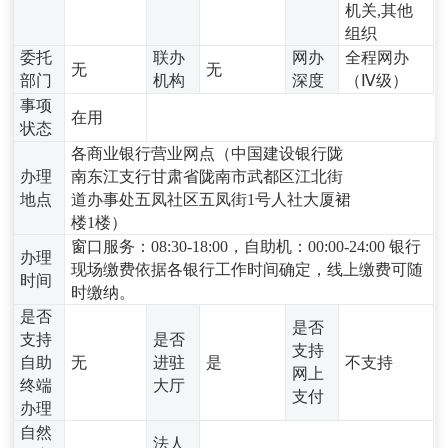
机关,其他
组织
委托
联办
网办
全程网办
无
无
部门
机构
深度
（Ⅳ级）
事项
在用
状态
各商业银行营业网点（中国建设银行陇
办理
南东江支行甘肃省陇南市武都区江北街
地点
道办事处五凤社区五凤街1号人社大厦裙
楼1楼）
窗口服务：08:30-18:00，自助机：00:00-24:00 银行
办理
现场缴费依据各银行工作时间确定，线上缴费可随
时间
时缴纳。
是否
是否
支持
是否
支持
自助
无
进驻
是
不支持
网上
终端
大厅
支付
办理
自然
法人