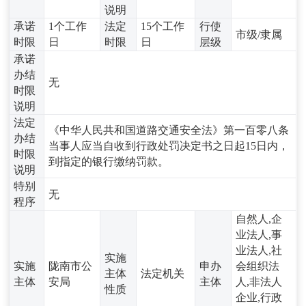
说明
承诺
1个工作
法定
15个工作
行使
市级/隶属
时限
日
时限
日
层级
承诺
办结
无
时限
说明
法定
《中华人民共和国道路交通安全法》第一百零八条
办结
当事人应当自收到行政处罚决定书之日起15日内，
时限
到指定的银行缴纳罚款。
说明
特别
无
程序
自然人,企
业法人,事
业法人,社
实施
实施
陇南市公
申办
会组织法
主体
法定机关
主体
安局
主体
人,非法人
性质
企业,行政