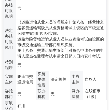
办结
无
时限
说明
《道路运输从业人员管理规定》第八条 经营性道
路客货运输驾驶员从业资格考试由设区的市级交通
法定
运输主管部门组织实施。
办结
道路危险货物运输从业人员从业资格考试由设区的
时限
市级交通运输主管部门组织实施。
说明
第十八条 交通运输主管部门对符合申请条件的申
请人应当在受理考试申请之日起30日内安排考试。
特别
无
程序
实施
实施
陇南市交
申办
主体
法定机关
自然人
主体
通运输局
主体
性质
委托
联办
网办
在线预审
无
无
部门
机构
深度
（Ⅱ级）
事项
在用
状态