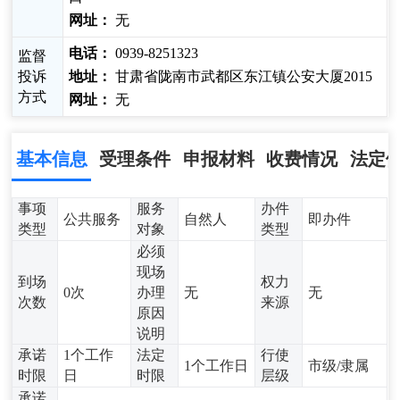
网址：
无
电话：
0939-8251323
监督
投诉
地址：
甘肃省陇南市武都区东江镇公安大厦2015
方式
网址：
无
基本信息
受理条件
申报材料
收费情况
法定
事项
服务
办件
公共服务
自然人
即办件
类型
对象
类型
必须
现场
到场
权力
0次
办理
无
无
次数
来源
原因
说明
承诺
1个工作
法定
行使
1个工作日
市级/隶属
时限
日
时限
层级
承诺