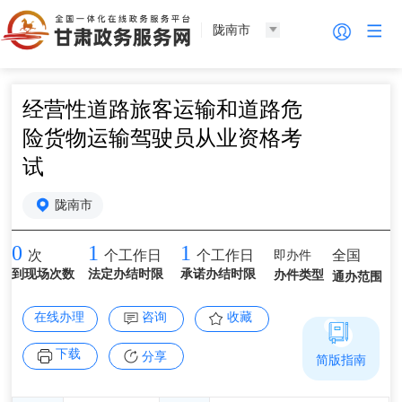
陇南市
经营性道路旅客运输和道路危
险货物运输驾驶员从业资格考
试
陇南市
0
1
1
即办件
全国
次
个工作日
个工作日
到现场次数
法定办结时限
承诺办结时限
办件类型
通办范围
在线办理
咨询
收藏
下载
分享
简版指南