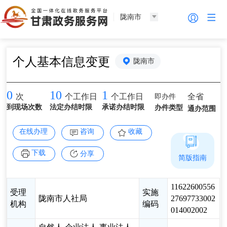
陇南市
个人基本信息变更
陇南市
0
10
1
即办件
全省
次
个工作日
个工作日
到现场次数
法定办结时限
承诺办结时限
办件类型
通办范围
在线办理
咨询
收藏
下载
分享
简版指南
11622600556
受理
实施
陇南市人社局
27697733002
机构
编码
014002002