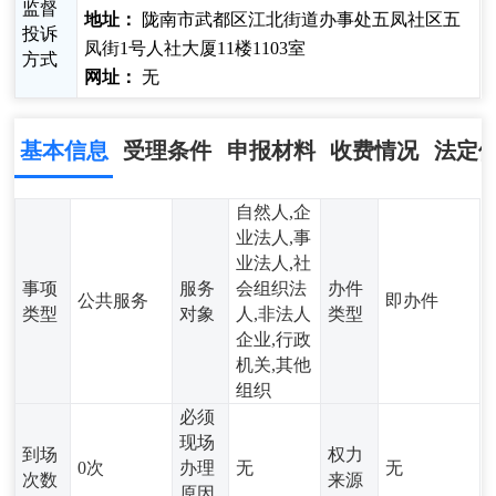
监督
地址：
陇南市武都区江北街道办事处五凤社区五
投诉
凤街1号人社大厦11楼1103室
方式
网址：
无
基本信息
受理条件
申报材料
收费情况
法定
自然人,企
业法人,事
业法人,社
事项
服务
会组织法
办件
公共服务
即办件
类型
对象
人,非法人
类型
企业,行政
机关,其他
组织
必须
现场
到场
权力
0次
办理
无
无
次数
来源
原因