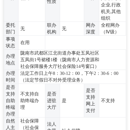
性质
企业,行政
机关,其他
组织
委托
联办
网办
全程网办
无
无
部门
机构
深度
（Ⅳ级）
事项
在用
状态
陇南市武都区江北街道办事处五凤社区
办理
五凤街1号裙楼1楼（陇南市人力资源和
地点
社会保障服务大厅社会保险14号窗口）
办理
法定工作日上午8：30-12：00，下午2：30-6：00
时间
（法定节假日不对外受理业务）
是否
是否
支持
不支持自
是否
支持
自助
助终端办
进驻
是
不支持
网上
终端
理
大厅
支付
办理
自然
社会保障
法人
人主
（社会保