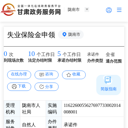
陇南市
失业保险金申领
陇南市
0
10
5
承诺件
全省
次
个工作日
个工作日
到现场次数
法定办结时限
承诺办结时限
办件类型
通办范围
在线办理
咨询
收藏
下载
分享
简版指南
受理
陇南市人
实施
1162260055627697733002014
机构
社局
编码
008001
服务
办件
自然人
承诺件