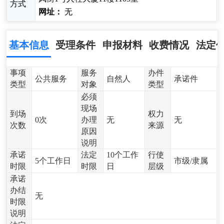
方式
网址：
无
基本信息
受理条件
申报材料
收费情况
法定
事项
服务
办件
公共服务
自然人
承诺件
类型
对象
类型
必须
现场
到场
权力
0次
办理
无
无
次数
来源
原因
说明
承诺
法定
10个工作
行使
5个工作日
市级/隶属
时限
时限
日
层级
承诺
办结
无
时限
说明