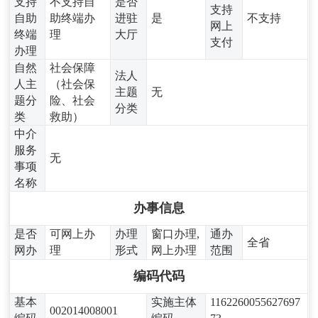
支持
不支持自
是否
支持
自助
助终端办
进驻
是
不支持
网上
终端
理
大厅
支付
办理
自然
社会保障
法人
人主
（社会保
主题
无
题分
险、社会
分类
类
救助）
中介
服务
无
事项
名称
办事信息
是否
可网上办
办理
窗口办理,
通办
全省
网办
理
形式
网上办理
范围
编码代码
基本
实施主体
1162260055627697
002014008001