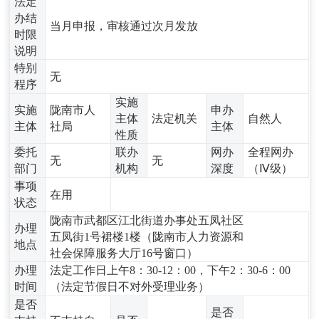
法定
办结
当月申报，审核通过次月发放
时限
说明
特别
无
程序
实施
实施
陇南市人
申办
主体
法定机关
自然人
主体
社局
主体
性质
委托
联办
网办
全程网办
无
无
部门
机构
深度
（Ⅳ级）
事项
在用
状态
陇南市武都区江北街道办事处五凤社区
办理
五凤街1号裙楼1楼（陇南市人力资源和
地点
社会保障服务大厅16号窗口）
办理
法定工作日上午8：30-12：00，下午2：30-6：00
时间
（法定节假日不对外受理业务）
是否
是否