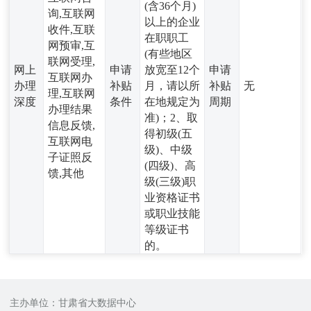
(含36个月)
询,互联网
以上的企业
收件,互联
在职职工
网预审,互
(有些地区
联网受理,
网上
申请
放宽至12个
申请
互联网办
办理
补贴
月，请以所
补贴
无
理,互联网
深度
条件
在地规定为
周期
办理结果
准)；2、取
信息反馈,
得初级(五
互联网电
级)、中级
子证照反
(四级)、高
馈,其他
级(三级)职
业资格证书
或职业技能
等级证书
的。
主办单位：甘肃省大数据中心