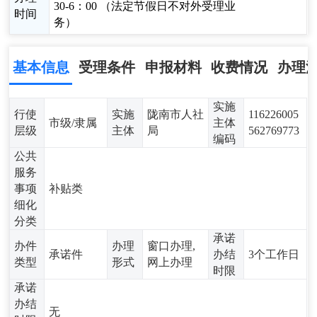
30-6：00 （法定节假日不对外受理业
时间
务）
基本信息
受理条件
申报材料
收费情况
办理
实施
行使
实施
陇南市人社
116226005
市级/隶属
主体
层级
主体
局
562769773
编码
公共
服务
事项
补贴类
细化
分类
承诺
办件
办理
窗口办理,
承诺件
办结
3个工作日
类型
形式
网上办理
时限
承诺
办结
无