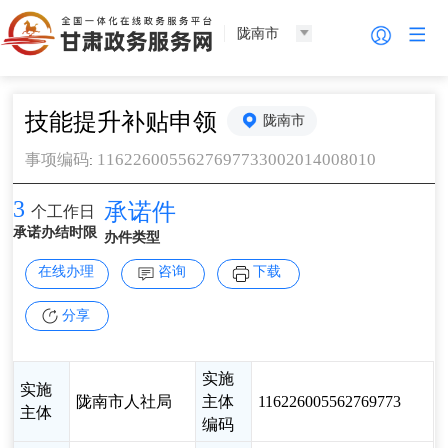
陇南市
技能提升补贴申领
陇南市
1162260055627697733002014008010
事项编码
:
3
承诺件
个工作日
承诺办结时限
办件类型
在线办理
咨询
下载
分享
实施
实施
陇南市人社局
主体
116226005562769773
主体
编码