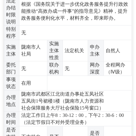
法定
根据《国务院关于进一步优化政务服务提升行政效
办结
能推动“高效办成一件事”的指导意见》精神，提升
时限
政务服务便利化水平，材料齐全，即来即办。
说明
特别
无
程序
实施
实施
陇南市人
申办
主体
法定机关
自然人
主体
社局
主体
性质
委托
联办
网办
全程网办
无
无
部门
机构
深度
（Ⅳ级）
事项
在用
状态
陇南市武都区江北街道办事处五凤社区
办理
五凤街1号裙楼1楼（陇南市人力资源和
地点
社会保障服务大厅社会保险15号窗口）
办理
法定工作日上午8：30-12：00，下午2：30-6：00
时间
（法定节假日不对外受理业务）
是否
是否