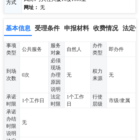
方式
网址：
无
基本信息
受理条件
申报材料
收费情况
法定
事项
服务
办件
公共服务
自然人
即办件
类型
对象
类型
必须
现场
到场
权力
0次
办理
无
无
次数
来源
原因
说明
承诺
法定
1个工作
行使
1个工作日
市级/隶属
时限
时限
日
层级
承诺
办结
无
时限
说明