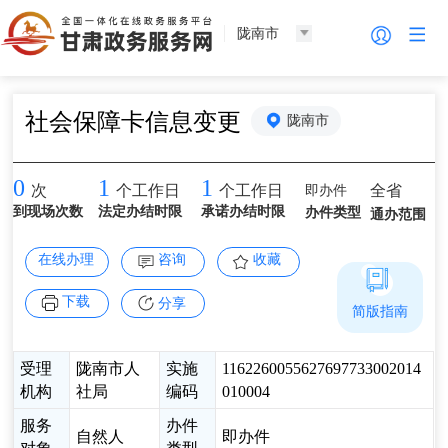
陇南市
社会保障卡信息变更
陇南市
0
1
1
即办件
全省
次
个工作日
个工作日
到现场次数
法定办结时限
承诺办结时限
办件类型
通办范围
在线办理
咨询
收藏
下载
分享
简版指南
受理
陇南市人
实施
1162260055627697733002014
机构
社局
编码
010004
服务
办件
自然人
即办件