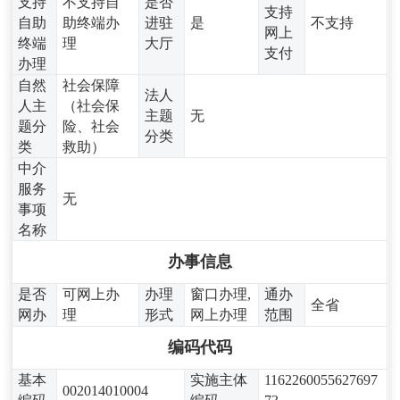
支持
不支持自
是否
支持
自助
助终端办
进驻
是
不支持
网上
终端
理
大厅
支付
办理
自然
社会保障
法人
人主
（社会保
主题
无
题分
险、社会
分类
类
救助）
中介
服务
无
事项
名称
办事信息
是否
可网上办
办理
窗口办理,
通办
全省
网办
理
形式
网上办理
范围
编码代码
基本
实施主体
1162260055627697
002014010004