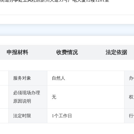
道办事处五凤社区阶州大道35号广电大厦12楼1201室
申报材料
收费情况
法定依据
服务对象
自然人
办
必须现场办理
无
权
原因说明
法定时限
1个工作日
行