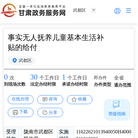
武都区
事实无人抚养儿童基本生活补
贴的给付
武都区
0
30
1
即办件
全省
次
个工作日
个工作日
到现场次数
法定办结时限
承诺办结时限
办件类型
通办范围
在线办理
咨询
收藏
下载
分享
简版指南
受理
陇南市武都区
实施
11622621013940050H4000