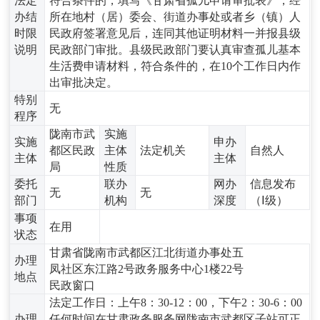
法定
符合条件的，填写《甘肃省孤儿申请审批表》，经
办结
所在地村（居）委会、街道办事处或者乡（镇）人
时限
民政府签署意见后，连同其他证明材料一并报县级
说明
民政部门审批。县级民政部门要认真审查孤儿基本
生活费申请材料，符合条件的，在10个工作日内作
出审批决定。
特别
无
程序
陇南市武
实施
实施
申办
都区民政
主体
法定机关
自然人
主体
主体
局
性质
委托
联办
网办
信息发布
无
无
部门
机构
深度
（Ⅰ级）
事项
在用
状态
甘肃省陇南市武都区江北街道办事处五
办理
凤社区东江路2号政务服务中心1楼22号
地点
民政窗口
法定工作日：上午8：30-12：00，下午2：30-6：00
办理
任何时间在甘肃政务服务网陇南市武都区子站可正