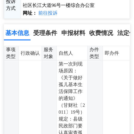
投诉
社区长江大道96号一楼综合办公室
方式
网址：
前往投诉
基本信息
受理条件
申报材料
收费情况
法定
事项
服务
办件
行政确认
自然人
即办件
类型
对象
类型
第一次到现
场原因：
《关于做好
孤儿基本生
活保障工作
的通知》
（甘财社〔2
011〕19号）
规定：县级
民政部门要
认真审查孤