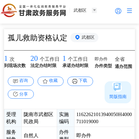
武都区
孤儿救助资格认定
武都区
1
20
1
即办件
全省
次
个工作日
个工作日
到现场次数
法定办结时限
承诺办结时限
办件类型
通办范围
咨询
收藏
下载
分享
简版指南
受理
陇南市武都区
实施
11622621013940050H4000
机构
民政局
编码
711019000
服务
办件
自然人
即办件