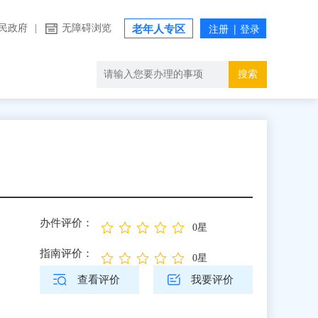
民政府
|
无障碍浏览
老年人专区
搜索
办件评价：
0星
指南评价：
0星
查看评价
我要评价