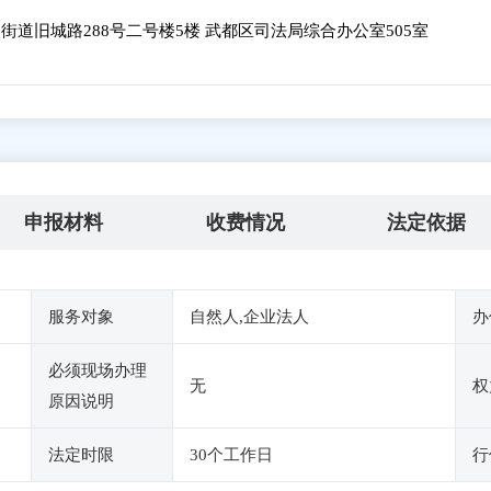
道旧城路288号二号楼5楼 武都区司法局综合办公室505室
申报材料
收费情况
法定依据
服务对象
自然人,企业法人
办
必须现场办理
无
权
原因说明
法定时限
30个工作日
行