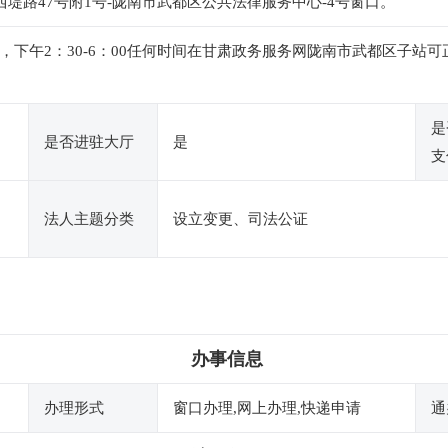
西堤路47号附1号-陇南市武都区公共法律服务中心-4号窗口。
：00，下午2：30-6：00任何时间在甘肃政务服务网陇南市武都区
是
是否进驻大厅
是
支
法人主题分类
设立变更、司法公证
办事信息
办理形式
窗口办理,网上办理,快递申请
通