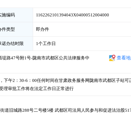
实施编码
1162262101394043X04000512004000
办件类型
即办件
承诺办结时限
1个工作日
查看地
西堤路47号附1号-陇南市武都区公共法律服务中
00，下午2：30-6：00任何时间在甘肃政务服务网陇南市武都区子站可
受理审批工作将在法定工作日正常进行
道旧城路288号二号楼5楼 武都区司法局人民参与和促进法治股51