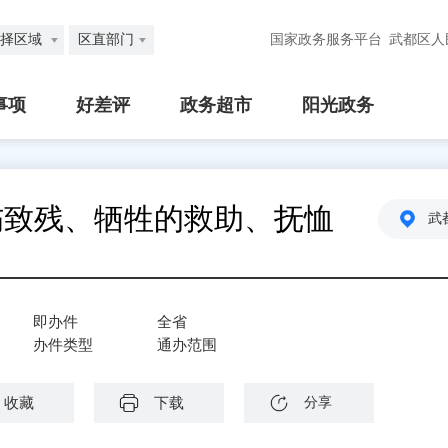
择区域
区直部门
国家政务服务平台
武都区人
事项
好差评
政务超市
阳光政务
伤致残、牺牲的救助、抚恤
武
即办件
全省
办件类型
通办范围
收藏
下载
分享