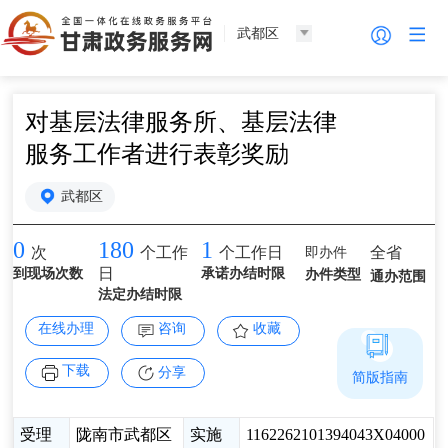
武都区
对基层法律服务所、基层法律
服务工作者进行表彰奖励
武都区
0
180
1
即办件
全省
次
个工作
个工作日
到现场次数
日
承诺办结时限
办件类型
通办范围
法定办结时限
在线办理
咨询
收藏
下载
分享
简版指南
受理
陇南市武都区
实施
1162262101394043X04000