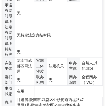
承诺
办结
无
时限
说明
法定
办结
无特定法定办结时限
时限
说明
特别
无
程序
陇南市武
实施
实施
申办
自然人,其
都区司法
主体
法定机关
主体
主体
他组织
局
性质
委托
联办
网办
全程网办
无
无
部门
机构
深度
（Ⅳ级）
事项
在用
状态
甘肃省-陇南市-武都区钟楼街道西堤路47
办理
号附1号-陇南市武都区公共法律服务中