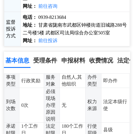
网址：
前往咨询
电话：
0939-8213684
监督
地址：
甘肃省陇南市武都区钟楼街道旧城路288号
投诉
二号楼5楼 武都区司法局综合办公室505室
方式
网址：
前往投诉
基本信息
受理条件
申报材料
收费情况
法定
事项
服务
自然人,其
办件
行政奖励
即办件
类型
对象
他组织
类型
必须
现场
到场
权力
法定本级行
0次
办理
无
次数
来源
使
原因
说明
承诺
1个工作
法定
180个工作
行使
县级
时限
日
时限
日
层级