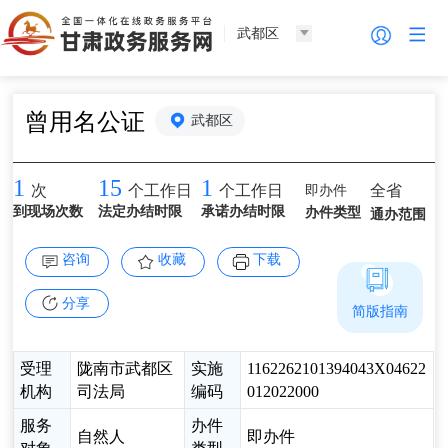
武都区
曾用名公证
武都区
1
15
1
即办件
全省
次
个工作日
个工作日
到现场次数
法定办结时限
承诺办结时限
办件类型
通办范围
咨询
收藏
下载
分享
简版指南
受理
陇南市武都区
实施
1162262101394043X04622
机构
司法局
编码
012022000
服务
办件
自然人
即办件