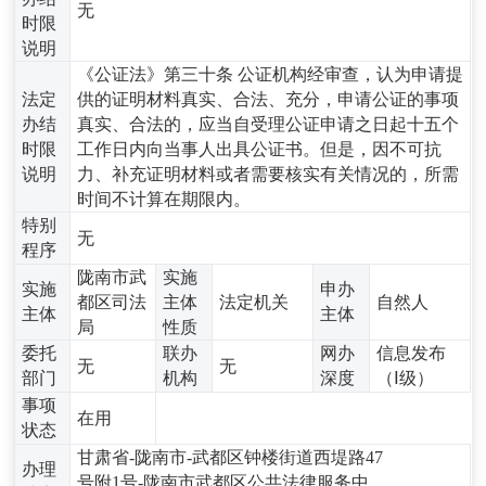
无
时限
说明
《公证法》第三十条 公证机构经审查，认为申请提
法定
供的证明材料真实、合法、充分，申请公证的事项
办结
真实、合法的，应当自受理公证申请之日起十五个
时限
工作日内向当事人出具公证书。但是，因不可抗
说明
力、补充证明材料或者需要核实有关情况的，所需
时间不计算在期限内。
特别
无
程序
陇南市武
实施
实施
申办
都区司法
主体
法定机关
自然人
主体
主体
局
性质
委托
联办
网办
信息发布
无
无
部门
机构
深度
（Ⅰ级）
事项
在用
状态
甘肃省-陇南市-武都区钟楼街道西堤路47
办理
号附1号-陇南市武都区公共法律服务中