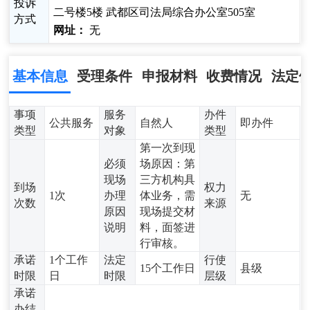
投诉
二号楼5楼 武都区司法局综合办公室505室
方式
网址：
无
基本信息
受理条件
申报材料
收费情况
法定
事项
服务
办件
公共服务
自然人
即办件
类型
对象
类型
第一次到现
必须
场原因：第
现场
三方机构具
到场
权力
1次
办理
体业务，需
无
次数
来源
原因
现场提交材
说明
料，面签进
行审核。
承诺
1个工作
法定
行使
15个工作日
县级
时限
日
时限
层级
承诺
办结