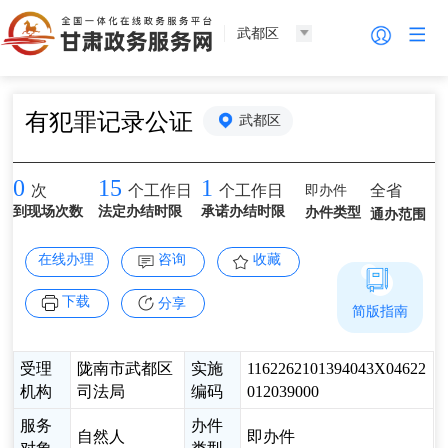
武都区
有犯罪记录公证
武都区
0
15
1
即办件
全省
次
个工作日
个工作日
到现场次数
法定办结时限
承诺办结时限
办件类型
通办范围
在线办理
咨询
收藏
下载
分享
简版指南
受理
陇南市武都区
实施
1162262101394043X04622
机构
司法局
编码
012039000
服务
办件
自然人
即办件