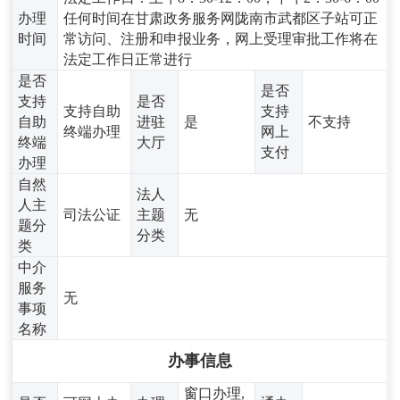
办理
任何时间在甘肃政务服务网陇南市武都区子站可正
时间
常访问、注册和申报业务，网上受理审批工作将在
法定工作日正常进行
是否
是否
支持
是否
支持自助
支持
自助
进驻
是
不支持
终端办理
网上
终端
大厅
支付
办理
自然
法人
人主
司法公证
主题
无
题分
分类
类
中介
服务
无
事项
名称
办事信息
窗口办理,