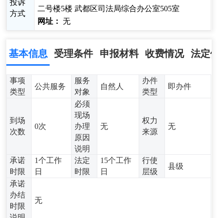
投诉
二号楼5楼 武都区司法局综合办公室505室
方式
网址：
无
基本信息
受理条件
申报材料
收费情况
法定
事项
服务
办件
公共服务
自然人
即办件
类型
对象
类型
必须
现场
到场
权力
0次
办理
无
无
次数
来源
原因
说明
承诺
1个工作
法定
15个工作
行使
县级
时限
日
时限
日
层级
承诺
办结
无
时限
说明