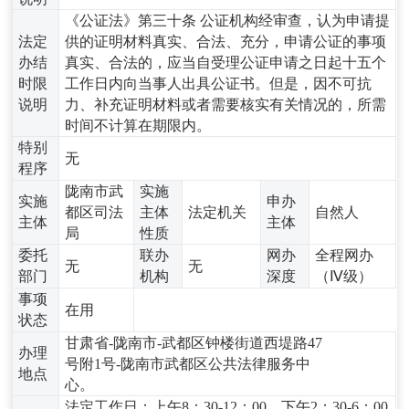
《公证法》第三十条 公证机构经审查，认为申请提
法定
供的证明材料真实、合法、充分，申请公证的事项
办结
真实、合法的，应当自受理公证申请之日起十五个
时限
工作日内向当事人出具公证书。但是，因不可抗
说明
力、补充证明材料或者需要核实有关情况的，所需
时间不计算在期限内。
特别
无
程序
陇南市武
实施
实施
申办
都区司法
主体
法定机关
自然人
主体
主体
局
性质
委托
联办
网办
全程网办
无
无
部门
机构
深度
（Ⅳ级）
事项
在用
状态
甘肃省-陇南市-武都区钟楼街道西堤路47
办理
号附1号-陇南市武都区公共法律服务中
地点
心。
法定工作日：上午8：30-12：00，下午2：30-6：00