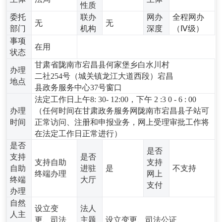
性质
委托
联办
网办
全程网办
无
无
部门
机构
深度
（Ⅳ级）
事项
在用
状态
甘肃省陇南市宕昌县何家堡乡白水川村
办理
二社254号（城关镇龙江大道西段）宕昌
地点
县政务服务中心37号窗口
法定工作日上午8: 30- 12:00，下午 2 :3 0 - 6 : 00
办理
（任何时间在甘肃政务服务网陇南市宕昌县子站可
时间
正常访问、注册和申报业务，网上受理审批工作将
在法定工作日正常进行）
是否
是否
支持
是否
支持自助
支持
自助
进驻
是
不支持
终端办理
网上
终端
大厅
支付
办理
自然
设立变
法人
人主
更、司法
主题
设立变更、司法公证