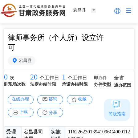
宕昌县
律师事务所（个人所）设立许
可
宕昌县
0
20
1
即办件
全省
次
个工作日
个工作日
到现场次数
法定办结时限
承诺办结时限
办件类型
通办范围
在线办理
咨询
收藏
下载
分享
简版指南
受理
宕昌县司
实施
11622623013941096C4000112