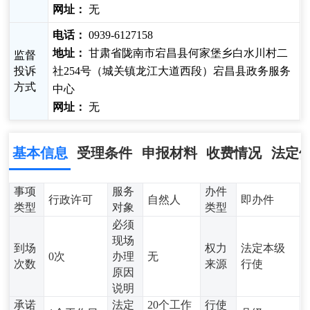
网址：
无
电话：
0939-6127158
地址：
甘肃省陇南市宕昌县何家堡乡白水川村二
监督
投诉
社254号（城关镇龙江大道西段）宕昌县政务服务
方式
中心
网址：
无
基本信息
受理条件
申报材料
收费情况
法定
事项
服务
办件
行政许可
自然人
即办件
类型
对象
类型
必须
现场
到场
权力
法定本级
0次
办理
无
次数
来源
行使
原因
说明
承诺
法定
20个工作
行使