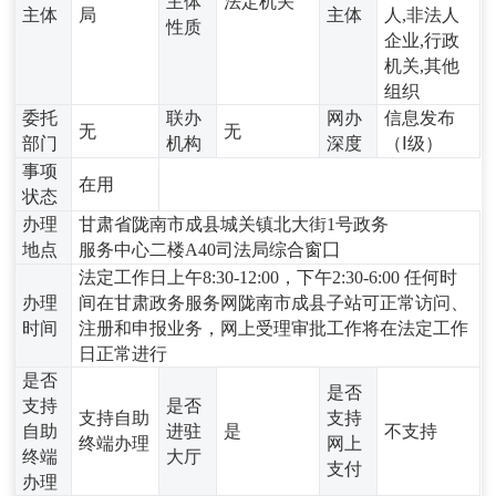
主体
法定机关
主体
局
主体
人,非法人
性质
企业,行政
机关,其他
组织
委托
联办
网办
信息发布
无
无
部门
机构
深度
（Ⅰ级）
事项
在用
状态
办理
甘肃省陇南市成县城关镇北大街1号政务
地点
服务中心二楼A40司法局综合窗囗
法定工作日上午8:30-12:00，下午2:30-6:00 任何时
办理
间在甘肃政务服务网陇南市成县子站可正常访问、
时间
注册和申报业务，网上受理审批工作将在法定工作
日正常进行
是否
是否
支持
是否
支持自助
支持
自助
进驻
是
不支持
终端办理
网上
终端
大厅
支付
办理