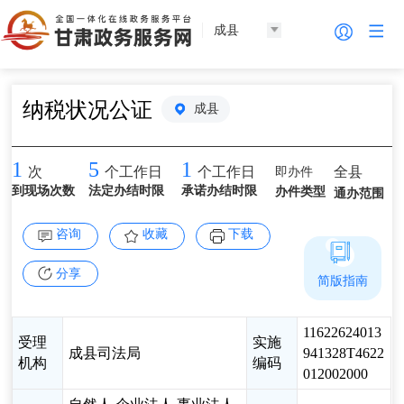
成县
纳税状况公证
成县
1
5
1
即办件
全县
次
个工作日
个工作日
到现场次数
法定办结时限
承诺办结时限
办件类型
通办范围
咨询
收藏
下载
分享
简版指南
11622624013
受理
实施
成县司法局
941328T4622
机构
编码
012002000