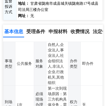
监督
地址：
甘肃省陇南市成县城关镇陇南路17号成县
投诉
司法局三楼办公室
方式
网址：
无
基本信息
受理条件
申报材料
收费情况
法定
自然人,企
业法人,事
业法人,社
事项
服务
会组织法
办件
公共服务
即办件
类型
对象
人,非法人
类型
企业,行政
机关,其他
组织
第一次到现
必须
场原因：第
现场
三方机构具
到场
权力
1次
办理
体业务，需
无