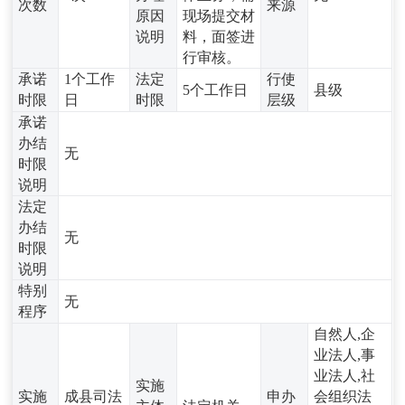
次数
来源
原因
现场提交材
说明
料，面签进
行审核。
承诺
1个工作
法定
行使
5个工作日
县级
时限
日
时限
层级
承诺
办结
无
时限
说明
法定
办结
无
时限
说明
特别
无
程序
自然人,企
业法人,事
业法人,社
实施
实施
成县司法
申办
会组织法