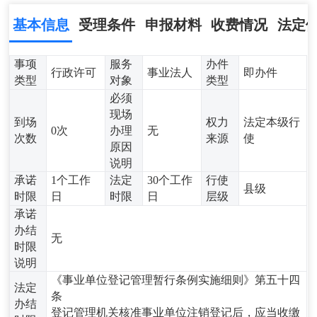
基本信息
受理条件
申报材料
收费情况
法定
事项
服务
办件
行政许可
事业法人
即办件
类型
对象
类型
必须
现场
到场
权力
法定本级行
0次
办理
无
次数
来源
使
原因
说明
承诺
1个工作
法定
30个工作
行使
县级
时限
日
时限
日
层级
承诺
办结
无
时限
说明
《事业单位登记管理暂行条例实施细则》第五十四
法定
条
办结
登记管理机关核准事业单位注销登记后，应当收缴