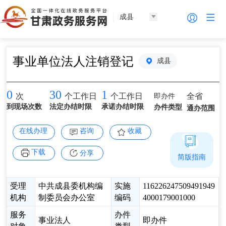
成县
事业单位法人注销登记
成县
0
30
1
即办件
全省
次
个工作日
个工作日
到现场次数
法定办结时限
承诺办结时限
办件类型
通办范围
在线办理
咨询
收藏
下载
分享
简版指南
受理
中共成县委机构编
实施
116226247509491949
机构
制委员会办公室
编码
4000179001000
服务
办件
事业法人
即办件