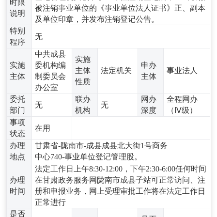
时限
被注销事业单位的《事业单位法人证书》正、副本
说明
及单位印章，并发布注销登记公告。
特别
无
程序
中共成县
实施
实施
委机构编
申办
主体
法定机关
事业法人
主体
制委员会
主体
性质
办公室
委托
联办
网办
全程网办
无
无
部门
机构
深度
（Ⅳ级）
事项
在用
状态
办理
甘肃省-陇南市-成县成县北大街1号商务
地点
中心740-事业单位登记管理股。
法定工作日上午8:30-12:00，下午2:30-6:00任何时间
办理
在甘肃政务服务网陇南市成县子站可正常访问、注
时间
册和申报业务，网上受理审批工作将在法定工作日
正常进行
是否