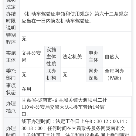
法定
办结
《机动车驾驶证申领和使用规定》第六十二条规定
时限
应当在一日内换发机动车驾驶证。
说明
特别
无
程序
实施
实施
文县公安
申办
主体
法定机关
自然人
主体
局
主体
性质
委托
联办
网办
全程网办
无
无
部门
机构
深度
（Ⅳ级）
事项
在用
状态
甘肃省-陇南市-文县城关镇大渡坝村二社
办理
110号-公安局交警大队-1楼车管所1号窗
地点
口。
线下办理时间：法定工作日上午8：30-12：00,14：
办理
30-18：00；任何时间在甘肃政务服务网陇南市文
时间
县子站可正常访问、注册和申报业务,网上受理审批