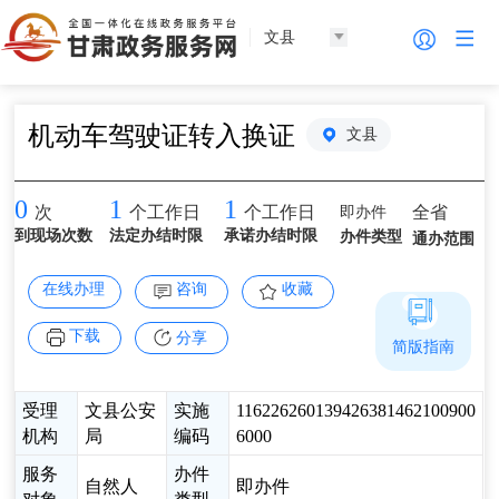
文县
机动车驾驶证转入换证
文县
0
1
1
即办件
全省
次
个工作日
个工作日
到现场次数
法定办结时限
承诺办结时限
办件类型
通办范围
在线办理
咨询
收藏
下载
分享
简版指南
受理
文县公安
实施
116226260139426381462100900
机构
局
编码
6000
服务
办件
自然人
即办件