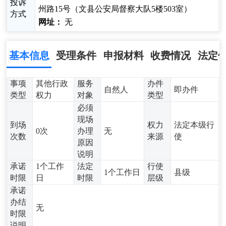
投诉
州路15号（文县公安局督察大队5楼503室）
方式
网址：
无
基本信息
受理条件
申报材料
收费情况
法定
事项
其他行政
服务
办件
自然人
即办件
类型
权力
对象
类型
必须
现场
到场
权力
法定本级行
0次
办理
无
次数
来源
使
原因
说明
承诺
1个工作
法定
行使
1个工作日
县级
时限
日
时限
层级
承诺
办结
无
时限
说明