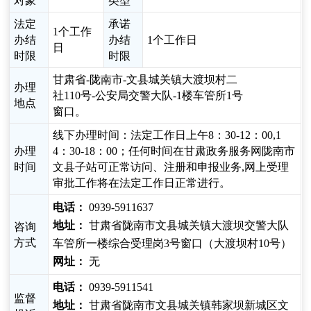
对象
类型
法定
承诺
1个工作
办结
办结
1个工作日
日
时限
时限
甘肃省-陇南市-文县城关镇大渡坝村二
办理
社110号-公安局交警大队-1楼车管所1号
地点
窗口。
线下办理时间：法定工作日上午8：30-12：00,1
办理
4：30-18：00；任何时间在甘肃政务服务网陇南市
时间
文县子站可正常访问、注册和申报业务,网上受理
审批工作将在法定工作日正常进行。
电话：
0939-5911637
地址：
甘肃省陇南市文县城关镇大渡坝交警大队
咨询
方式
车管所一楼综合受理岗3号窗口（大渡坝村10号）
网址：
无
电话：
0939-5911541
监督
地址：
甘肃省陇南市文县城关镇韩家坝新城区文