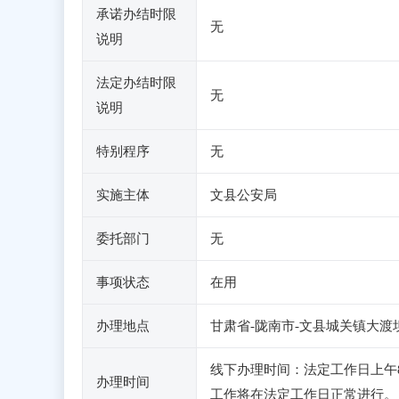
承诺办结时限
无
说明
法定办结时限
无
说明
特别程序
无
实施主体
文县公安局
委托部门
无
事项状态
在用
办理地点
甘肃省-陇南市-文县城关镇大渡坝
线下办理时间：法定工作日上午8：
办理时间
工作将在法定工作日正常进行。