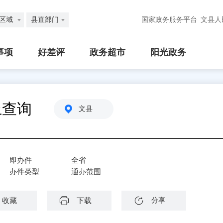
区域
县直部门
国家政务服务平台
文县人
事项
好差评
政务超市
阳光政务
上查询
文县
即办件
全省
办件类型
通办范围
收藏
下载
分享