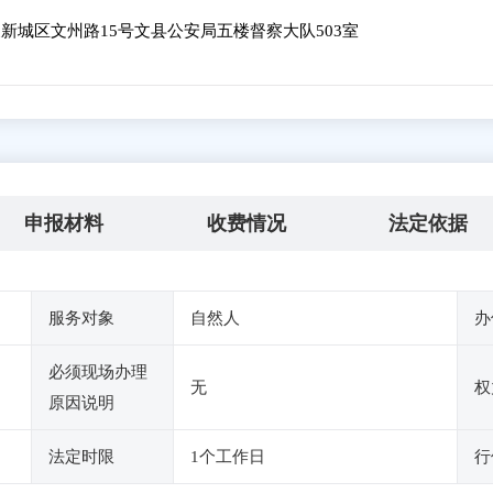
新城区文州路15号文县公安局五楼督察大队503室
申报材料
收费情况
法定依据
服务对象
自然人
办
必须现场办理
无
权
原因说明
法定时限
1个工作日
行