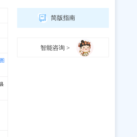
简版指南
智能咨询 >
图
文县