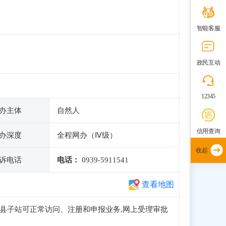
智能客服
政民互动
12345
办主体
自然人
信用查询
办深度
全程网办（Ⅳ级）
收起
诉电话
电话：
0939-5911541
查看地图
南市文县子站可正常访问、注册和申报业务,网上受理审批