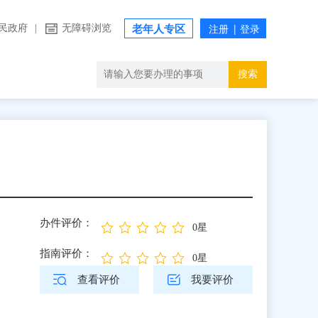
民政府
|
无障碍浏览
老年人专区
搜索
办件评价：
0星
指南评价：
0星
查看评价
我要评价