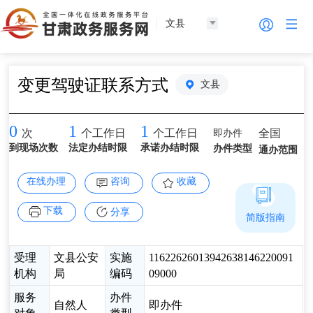
文县
变更驾驶证联系方式
文县
0
1
1
即办件
全国
次
个工作日
个工作日
到现场次数
法定办结时限
承诺办结时限
办件类型
通办范围
在线办理
咨询
收藏
下载
分享
简版指南
受理
文县公安
实施
11622626013942638146220091
机构
局
编码
09000
服务
办件
自然人
即办件