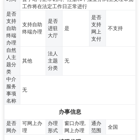
工作将在法定工作日正常进行
是否
是否
支持
是否
支持自助
支持
自助
进驻
是
不支持
终端办理
网上
终端
大厅
支付
办理
自然
法人
人主
其他
主题
无
题分
分类
类
中介
服务
无
事项
名称
办事信息
是否
可网上办
办理
窗口办理,
通办
全国
网办
理
形式
网上办理
范围