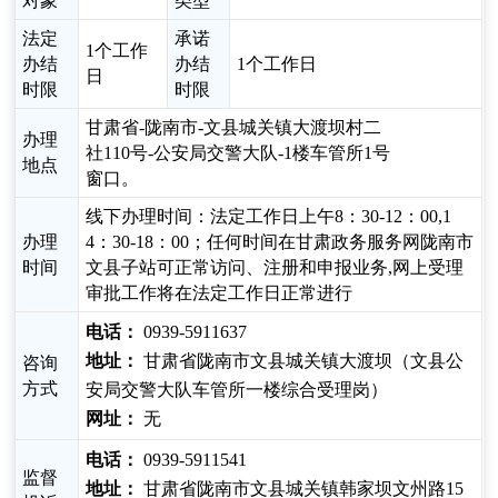
对象
类型
法定
承诺
1个工作
办结
办结
1个工作日
日
时限
时限
甘肃省-陇南市-文县城关镇大渡坝村二
办理
社110号-公安局交警大队-1楼车管所1号
地点
窗口。
线下办理时间：法定工作日上午8：30-12：00,1
办理
4：30-18：00；任何时间在甘肃政务服务网陇南市
时间
文县子站可正常访问、注册和申报业务,网上受理
审批工作将在法定工作日正常进行
电话：
0939-5911637
地址：
甘肃省陇南市文县城关镇大渡坝（文县公
咨询
方式
安局交警大队车管所一楼综合受理岗）
网址：
无
电话：
0939-5911541
监督
地址：
甘肃省陇南市文县城关镇韩家坝文州路15