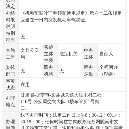
法定
办结
《机动车驾驶证申领和使用规定》第六十二条规定
时限
应当在一日内换发机动车驾驶证。
说明
特别
无
程序
实施
实施
文县公安
申办
主体
法定机关
自然人
主体
局
主体
性质
委托
联办
网办
全程网办
无
无
部门
机构
深度
（Ⅳ级）
事项
在用
状态
甘肃省-陇南市-文县城关镇大渡坝村二社
办理
110号-公安局交警大队-1楼车管所1号窗
地点
口。
线下办理时间：法定工作日上午8：30-12：00,14：
办理
30-18：00；任何时间在甘肃政务服务网陇南市文
时间
县子站可正常访问、注册和申报业务,网上受理审批