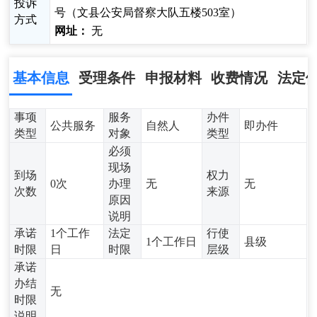
投诉
号（文县公安局督察大队五楼503室）
方式
网址：
无
基本信息
受理条件
申报材料
收费情况
法定
事项
服务
办件
公共服务
自然人
即办件
类型
对象
类型
必须
现场
到场
权力
0次
办理
无
无
次数
来源
原因
说明
承诺
1个工作
法定
行使
1个工作日
县级
时限
日
时限
层级
承诺
办结
无
时限
说明