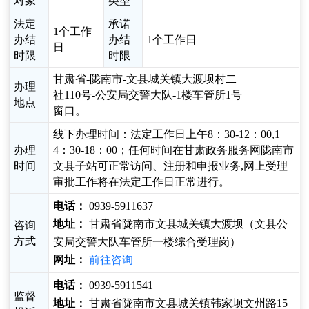
对象
类型
法定
承诺
1个工作
办结
办结
1个工作日
日
时限
时限
甘肃省-陇南市-文县城关镇大渡坝村二
办理
社110号-公安局交警大队-1楼车管所1号
地点
窗口。
线下办理时间：法定工作日上午8：30-12：00,1
办理
4：30-18：00；任何时间在甘肃政务服务网陇南市
时间
文县子站可正常访问、注册和申报业务,网上受理
审批工作将在法定工作日正常进行。
电话：
0939-5911637
地址：
甘肃省陇南市文县城关镇大渡坝（文县公
咨询
方式
安局交警大队车管所一楼综合受理岗）
网址：
前往咨询
电话：
0939-5911541
监督
地址：
甘肃省陇南市文县城关镇韩家坝文州路15