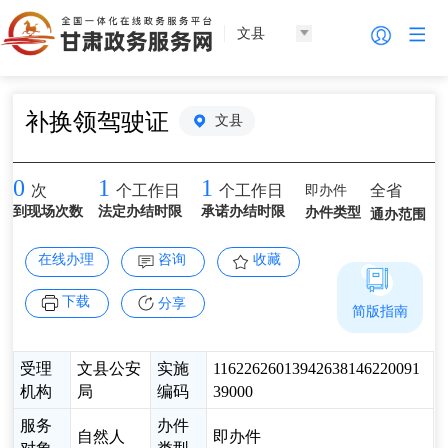
文县
补换领驾驶证
文县
0
1
1
即办件
全省
次
个工作日
个工作日
到现场次数
法定办结时限
承诺办结时限
办件类型
通办范围
在线办理
咨询
收藏
下载
分享
简版指南
受理
文县公安
实施
11622626013942638146220091
机构
局
编码
39000
服务
办件
自然人
即办件