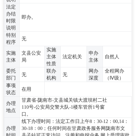
法定
办结
即办。
时限
说明
特别
无
程序
实施
实施
文县公安
申办
主体
法定机关
自然人
主体
局
主体
性质
委托
联办
网办
全程网办
无
无
部门
机构
深度
（Ⅳ级）
事项
在用
状态
甘肃省-陇南市-文县城关镇大渡坝村二社
办理
110号-公安局交警大队-1楼车管所1号窗
地点
口。
线下办理时间：法定工作日上午8：30-12：00,14：
办理
30-18：00；任何时间在甘肃政务服务网陇南市文
时间
县子站可正常访问、注册和申报业务,网上受理审批