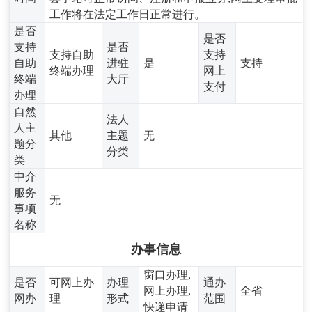
工作将在法定工作日正常进行。
是否
是否
支持
是否
支持自助
支持
自助
进驻
是
支持
终端办理
网上
终端
大厅
支付
办理
自然
法人
人主
其他
主题
无
题分
分类
类
中介
服务
无
事项
名称
办事信息
窗口办理,
是否
可网上办
办理
通办
网上办理,
全省
网办
理
形式
范围
快递申请