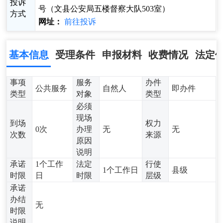
投诉
号（文县公安局五楼督察大队503室）
方式
网址：
前往投诉
基本信息
受理条件
申报材料
收费情况
法定
事项
服务
办件
公共服务
自然人
即办件
类型
对象
类型
必须
现场
到场
权力
0次
办理
无
无
次数
来源
原因
说明
承诺
1个工作
法定
行使
1个工作日
县级
时限
日
时限
层级
承诺
办结
无
时限
说明