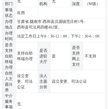
无
无
部门
机构
深度
（Ⅳ级）
事项
在用
状态
办理
甘肃省-陇南市-西和县汉源镇范庄村1号-
地点
西和县司法局四楼402室。
办理
法定工作日上午8：30-12：00，下午2：30-6：00
时间
是否
是否
支持
是否
支持自助
支持
自助
进驻
是
不支持
终端办理
网上
终端
大厅
支付
办理
自然
设立变
法人
人主
更、司法
主题
设立变更、司法公证
题分
公证
分类
类
中介
服务
无
事项