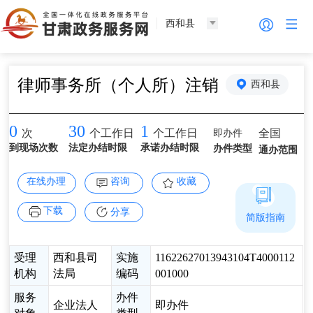
西和县
律师事务所（个人所）注销
西和县
0
30
1
即办件
全国
次
个工作日
个工作日
到现场次数
法定办结时限
承诺办结时限
办件类型
通办范围
在线办理
咨询
收藏
下载
分享
简版指南
受理
西和县司
实施
11622627013943104T4000112
机构
法局
编码
001000
服务
办件
企业法人
即办件