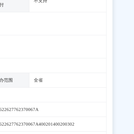
不支持
付
办范围
全省
622627762370067A
622627762370067A400201400200302