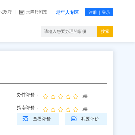
民政府
|
无障碍浏览
老年人专区
搜索
办件评价：
0星
指南评价：
0星
查看评价
我要评价